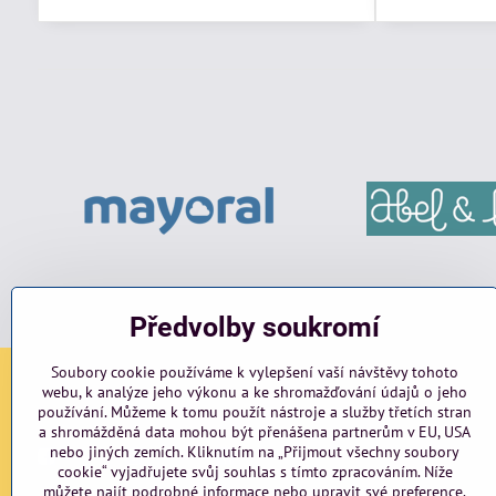
Předvolby soukromí
Soubory cookie používáme k vylepšení vaší návštěvy tohoto
webu, k analýze jeho výkonu a ke shromažďování údajů o jeho
Sociální sítě
používání. Můžeme k tomu použít nástroje a služby třetích stran
a shromážděná data mohou být přenášena partnerům v EU, USA
nebo jiných zemích. Kliknutím na „Přijmout všechny soubory
Facebook
Instagram
blog
cookie“ vyjadřujete svůj souhlas s tímto zpracováním. Níže
můžete najít podrobné informace nebo upravit své preference.