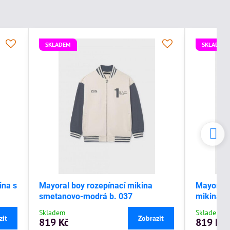
SKLADEM
SKLADEM
ina s
Mayoral boy rozepínací mikina
Mayoral 
smetanovo-modrá b. 037
mikina s
Skladem
Skladem
zit
Zobrazit
819 Kč
819 Kč