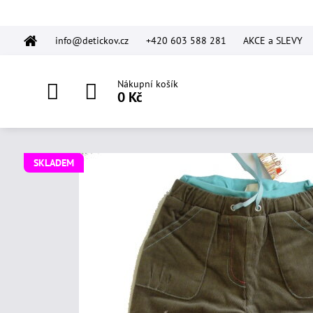
info@detickov.cz
+420 603 588 281
AKCE a SLEVY
Nákupní košík
0 Kč
SKLADEM