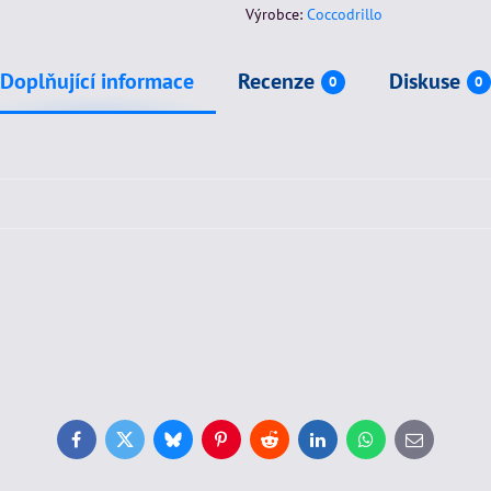
Výrobce:
Coccodrillo
Doplňující informace
Recenze
Diskuse
0
0
Facebook
Twitter
Bluesky
Pinterest
Reddit
LinkedIn
WhatsApp
E-
mail