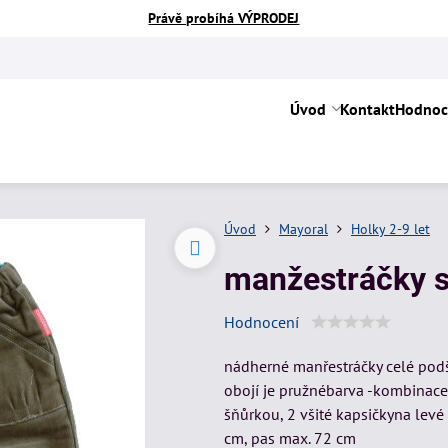
Právě probíhá VÝPRODEJ
Úvod
Kontakt
Hodnoc
Úvod
Mayoral
Holky 2-9 let
manžestráčky s
Hodnocení
nádherné manřestráčky celé podš
obojí je pružnébarva -kombinace
šňůrkou, 2 všité kapsičkyna lev
cm, pas max. 72 cm