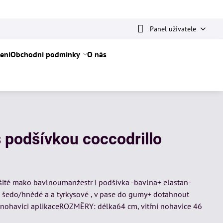
Panel uživatele
ení
Obchodní podmínky
O nás
 podšívkou coccodrillo
ité mako bavlnoumanžestr i podšívka -bavlna+ elastan-
 šedo/hnědé a a tyrkysové , v pase do gumy+ dotahnout
é nohavici aplikaceROZMĚRY: délka64 cm, vitřní nohavice 46