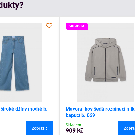
odukty?
SKLADEM
 široké džíny modré b.
Mayoral boy šedá rozpínací mik
kapucí b. 069
Skladem
Zobrazit
Zobra
909 Kč