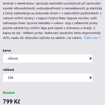
laminát s membránou- zaručuje maximální prodyšnost při zachování
vysoké větruodolnosti, vodoodpudivosti a nenasákavosti, je elastický
a tichý, nežmolkuje se, dokonale chrání i v nejtvrdších podmínkách- z
rubové vnitřní strany i v kapuci hřejivý fleec- kapuce na krku vyšší
nahrazuje límec- lycrová manžeta v rukávu- zipy s reflexními prvky-
ploché odolné švy-vnitřní léga pod zipem s ochranou u brady- 2
kapsy na zip - reflexní prvky- stahování spodního lemu-ergonomický
střih, vzadu do obloučku-výšivka na zádech , na rukávu
Čtěte více
barva
velikost
Skladem
799 Kč