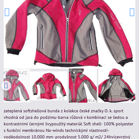
zateplená softshellová bunda z kolekce české značky O. k. sport
vhodná od jara do podzimu-barva růžová v kombinaci se šedou a
kontrastními černými švypoužitý materiál Soft shell- 100% polyester
s funkční membránou No-winds technickými vlastnosti-
voděodolnost 10.000 mm- prodyšnost 5.000 g/ m2/ 24hvícevrstvý