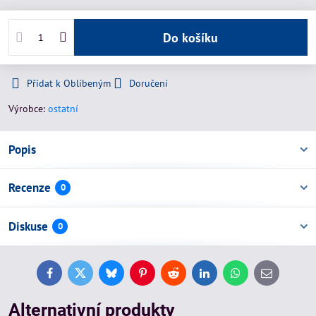
Do košíku
Přidat k Oblíbeným
Doručení
Výrobce:
ostatní
Popis
Recenze
0
Diskuse
0
Facebook
Twitter
Bluesky
Pinterest
Reddit
LinkedIn
WhatsApp
E-
mail
Alternativní produkty