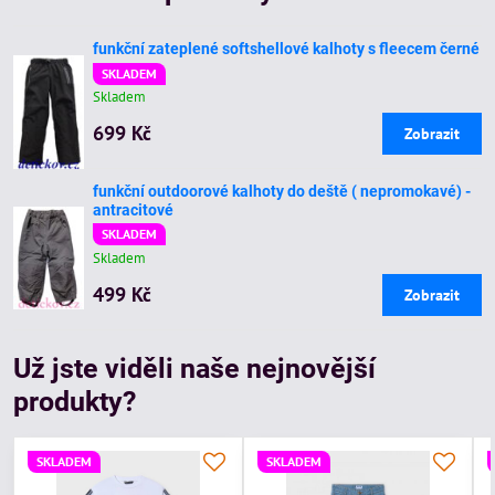
funkční zateplené softshellové kalhoty s fleecem černé
SKLADEM
Skladem
699 Kč
Zobrazit
funkční outdoorové kalhoty do deště ( nepromokavé) -
antracitové
SKLADEM
Skladem
499 Kč
Zobrazit
Už jste viděli naše nejnovější
produkty?
SKLADEM
SKLADEM