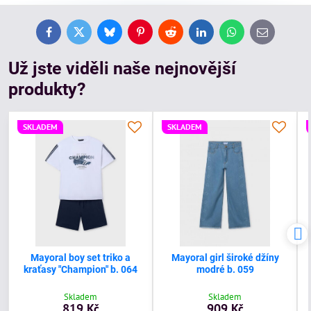
Facebook
Twitter
Bluesky
Pinterest
Reddit
LinkedIn
WhatsApp
E-
mail
Už jste viděli naše nejnovější
produkty?
SKLADEM
SKLADEM
Mayoral boy set triko a
Mayoral girl široké džíny
kraťasy "Champion" b. 064
modré b. 059
Skladem
Skladem
819 Kč
909 Kč