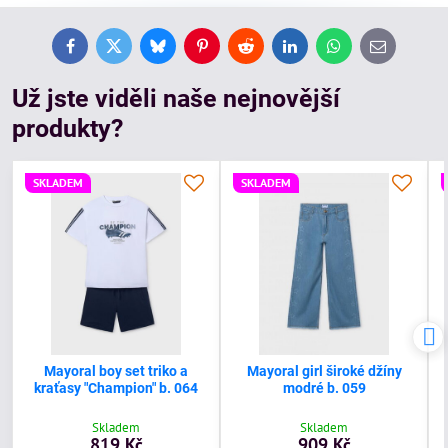
Facebook
Twitter
Bluesky
Pinterest
Reddit
LinkedIn
WhatsApp
E-
mail
Už jste viděli naše nejnovější
produkty?
SKLADEM
SKLADEM
Mayoral boy set triko a
Mayoral girl široké džíny
kraťasy "Champion" b. 064
modré b. 059
Skladem
Skladem
819 Kč
909 Kč