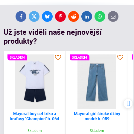
Facebook
Twitter
Bluesky
Pinterest
Reddit
LinkedIn
WhatsApp
E-
mail
Už jste viděli naše nejnovější
produkty?
SKLADEM
SKLADEM
Mayoral boy set triko a
Mayoral girl široké džíny
kraťasy "Champion" b. 064
modré b. 059
Skladem
Skladem