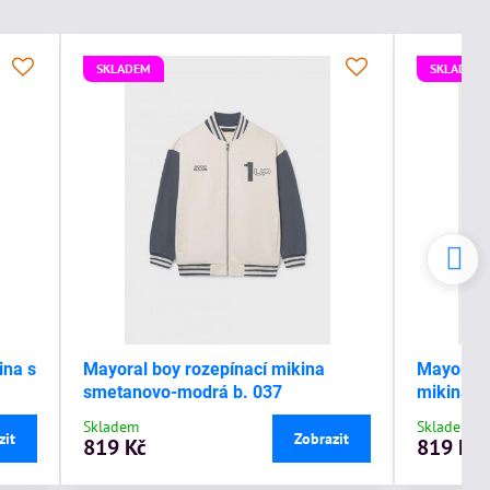
SKLADEM
SKLADEM
ina s
Mayoral boy rozepínací mikina
Mayoral 
smetanovo-modrá b. 037
mikina s
Skladem
Skladem
zit
Zobrazit
819 Kč
819 Kč