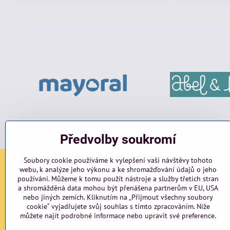
Předvolby soukromí
Soubory cookie používáme k vylepšení vaší návštěvy tohoto
webu, k analýze jeho výkonu a ke shromažďování údajů o jeho
Sociální sítě
používání. Můžeme k tomu použít nástroje a služby třetích stran
a shromážděná data mohou být přenášena partnerům v EU, USA
nebo jiných zemích. Kliknutím na „Přijmout všechny soubory
Facebook
Instagram
blog
cookie“ vyjadřujete svůj souhlas s tímto zpracováním. Níže
můžete najít podrobné informace nebo upravit své preference.