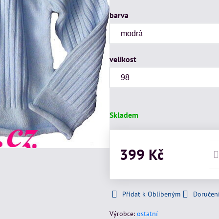
barva
velikost
Skladem
399 Kč
Přidat k Oblíbeným
Doručen
Výrobce:
ostatní