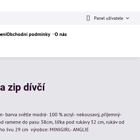
Panel uživatele
ení
Obchodní podmínky
O nás
a zip dívčí
cem- barva světle modrá- 100 % acryl- nekousavý, příjemný-
 od ramene do pasu 38cm, šířka pod rukávy 32 cm, rukáv od
ního švu 29 cm výrobce: MINIGIRL- ANGLIE