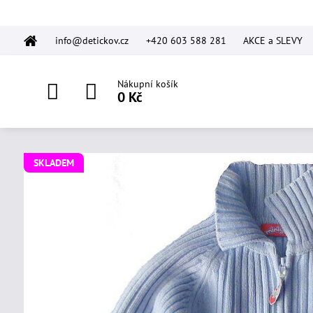
info@detickov.cz
+420 603 588 281
AKCE a SLEVY
Nákupní košík
0 Kč
SKLADEM