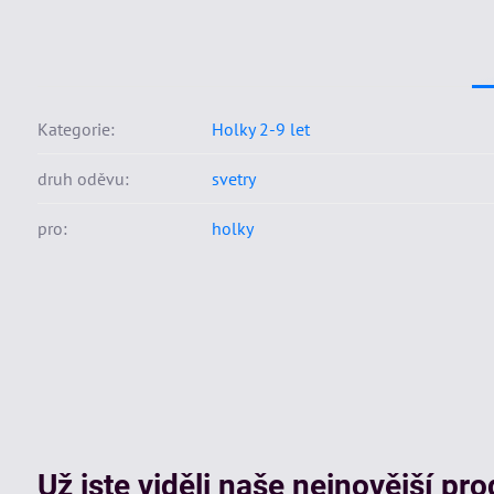
Kategorie:
Holky 2-9 let
druh oděvu:
svetry
pro:
holky
Už jste viděli naše nejnovější pr