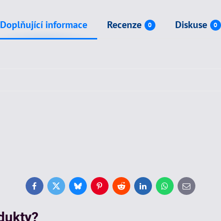
Doplňující informace
Recenze
Diskuse
0
0
Facebook
Twitter
Bluesky
Pinterest
Reddit
LinkedIn
WhatsApp
E-
mail
odukty?