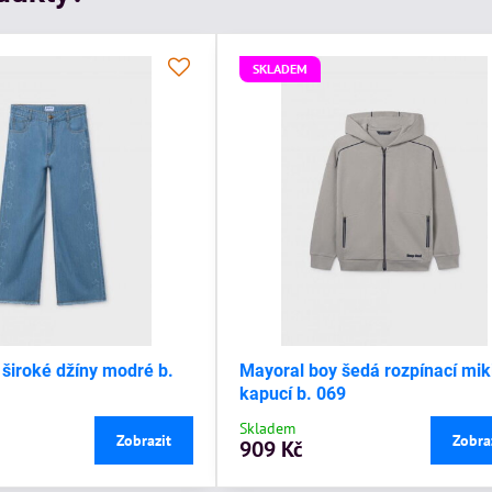
SKLADEM
 široké džíny modré b.
Mayoral boy šedá rozpínací mik
kapucí b. 069
Skladem
Zobrazit
Zobra
909 Kč