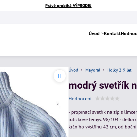
Právě probíhá VÝPRODEJ
Úvod
Kontakt
Hodnoc
Úvod
Mayoral
Holky 2-9 let
modrý svetřík n
Hodnocení
- propínací svetřík na zip s lím
ruličkové lemyv. 98/104 - délka
krčního výstřihu 42 cm, od boč