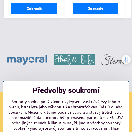
Zobrazit
Zobrazit
Předvolby soukromí
Soubory cookie používáme k vylepšení vaší návštěvy tohoto
Sociální sítě
webu, k analýze jeho výkonu a ke shromažďování údajů o jeho
používání. Můžeme k tomu použít nástroje a služby třetích stran
Facebook
Instagram
blog
a shromážděná data mohou být přenášena partnerům v EU, USA
nebo jiných zemích. Kliknutím na „Přijmout všechny soubory
cookie“ vyjadřujete svůj souhlas s tímto zpracováním. Níže
Důležité odkazy