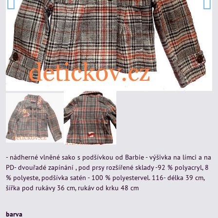
- nádherné vlněné sako s podšívkou od Barbie - výšivka na límci a na
PD- dvouřadé zapínání , pod prsy rozšířené sklady -92 % polyacryl, 8
% polyeste, podšívka satén - 100 % polyestervel. 116- délka 39 cm,
šířka pod rukávy 36 cm, rukáv od krku 48 cm
barva