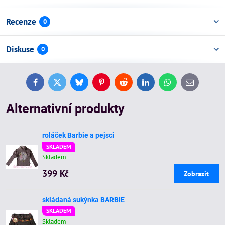
Recenze
0
Diskuse
0
Facebook
Twitter
Bluesky
Pinterest
Reddit
LinkedIn
WhatsApp
E-
mail
Alternativní produkty
roláček Barbie a pejsci
SKLADEM
Skladem
399 Kč
Zobrazit
skládaná sukýnka BARBIE
SKLADEM
Skladem