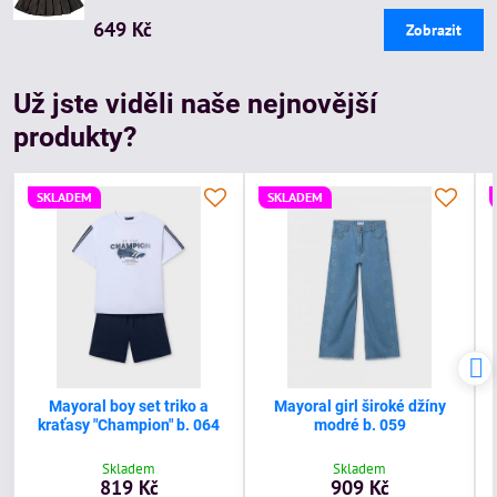
649 Kč
Zobrazit
Už jste viděli naše nejnovější
produkty?
SKLADEM
SKLADEM
Mayoral boy set triko a
Mayoral girl široké džíny
kraťasy "Champion" b. 064
modré b. 059
Skladem
Skladem
819 Kč
909 Kč