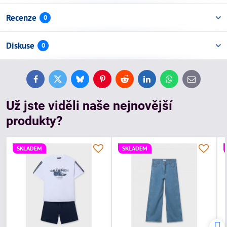
Recenze
0
Diskuse
0
Facebook
Twitter
Bluesky
Pinterest
Reddit
LinkedIn
WhatsApp
E-
mail
Už jste viděli naše nejnovější
produkty?
SKLADEM
SKLADEM