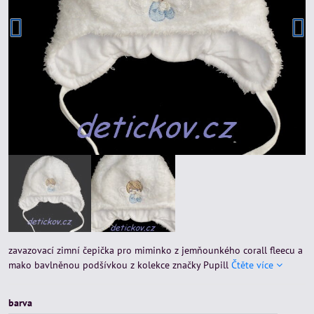
zavazovací zimní čepička pro miminko z jemňounkého corall fleecu a
mako bavlněnou podšívkou z kolekce značky Pupill
Čtěte více
barva