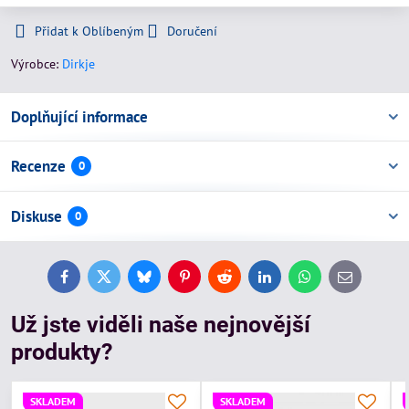
Přidat k Oblíbeným
Doručení
Výrobce:
Dirkje
Doplňující informace
Recenze
0
Diskuse
0
Facebook
Twitter
Bluesky
Pinterest
Reddit
LinkedIn
WhatsApp
E-
mail
Už jste viděli naše nejnovější
produkty?
SKLADEM
SKLADEM