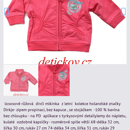
lososově růžová dívčí mikinka z letní kolekce holandské značky
Dirkje- zipem propínací, bez kapuce , se stojáčkem -100 % bavlna
bez chloupku - na PD aplikace s tyrkysovými detailylemy do nápletu,
kulaté ozdobné kapsičky - rozměrově spíše větší 68-délka 32 cm,
šířka 30 cm, rukáv 27 cm 74-délka 34 cm, šířka 31 cm, rukáv 29