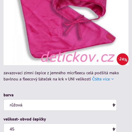
24%
zavazovací zimní čepice z jemného micrfleecu celá podšitá mako
bavlnou a fleecový šáteček na krk v UNI velikosti
Čtěte více
barva
velikost- obvod čepičky