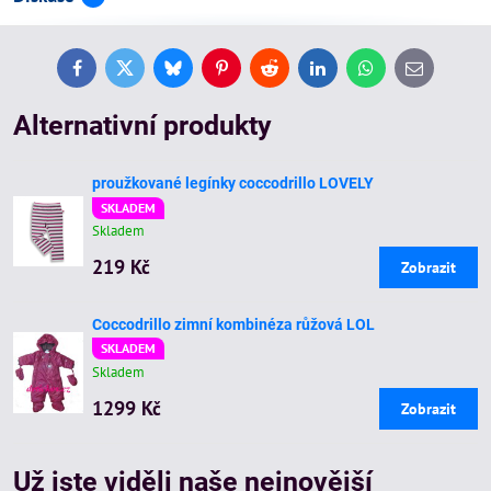
Facebook
Twitter
Bluesky
Pinterest
Reddit
LinkedIn
WhatsApp
E-
mail
Alternativní produkty
proužkované legínky coccodrillo LOVELY
SKLADEM
Skladem
219 Kč
Zobrazit
Coccodrillo zimní kombinéza růžová LOL
SKLADEM
Skladem
1299 Kč
Zobrazit
Už jste viděli naše nejnovější