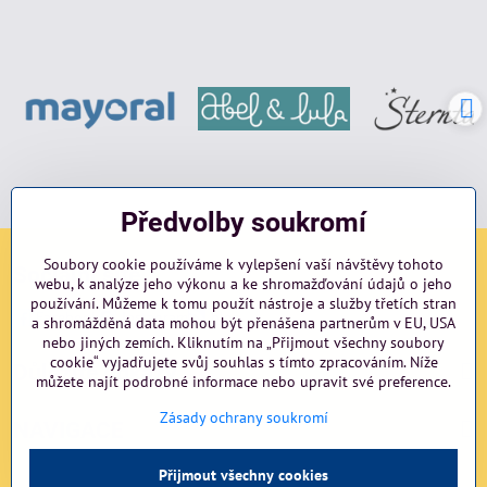
Předvolby soukromí
Soubory cookie používáme k vylepšení vaší návštěvy tohoto
Sociální sítě
webu, k analýze jeho výkonu a ke shromažďování údajů o jeho
používání. Můžeme k tomu použít nástroje a služby třetích stran
Facebook
Instagram
blog
a shromážděná data mohou být přenášena partnerům v EU, USA
nebo jiných zemích. Kliknutím na „Přijmout všechny soubory
cookie“ vyjadřujete svůj souhlas s tímto zpracováním. Níže
Důležité odkazy
můžete najít podrobné informace nebo upravit své preference.
Zásady ochrany soukromí
NAVIGACE
Přijmout všechny cookies