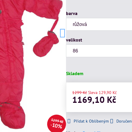
barva
velikost
Skladem
1299 Kč
Sleva
129,90 Kč
1169,10 Kč
1299 Kč
Přidat k Oblíbeným
Doručen
10%