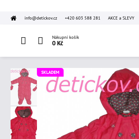
info@detickov.cz
+420 603 588 281
AKCE a SLEVY
Nákupní košík
0 Kč
SKLADEM