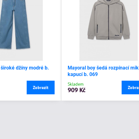
 široké džíny modré b.
Mayoral boy šedá rozpínací mik
kapucí b. 069
Skladem
Zobrazit
Zobra
909 Kč