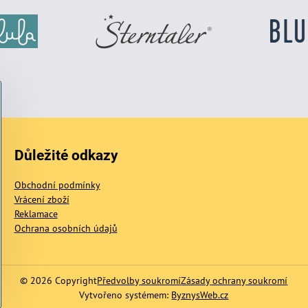
Důležité odkazy
Obchodní podmínky
Vrácení zboží
Reklamace
Ochrana osobních údajů
©
2026
Copyright
Předvolby soukromí
Zásady ochrany soukromí
Vytvořeno systémem:
ByznysWeb.cz