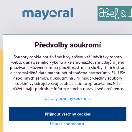
Předvolby soukromí
Soubory cookie používáme k vylepšení vaší návštěvy tohoto
webu, k analýze jeho výkonu a ke shromažďování údajů o jeho
Sociální sítě
používání. Můžeme k tomu použít nástroje a služby třetích stran
a shromážděná data mohou být přenášena partnerům v EU, USA
nebo jiných zemích. Kliknutím na „Přijmout všechny soubory
Facebook
Instagram
blog
cookie“ vyjadřujete svůj souhlas s tímto zpracováním. Níže
můžete najít podrobné informace nebo upravit své preference.
Zásady ochrany soukromí
Přijmout všechny cookies
Ukázat podrobnosti