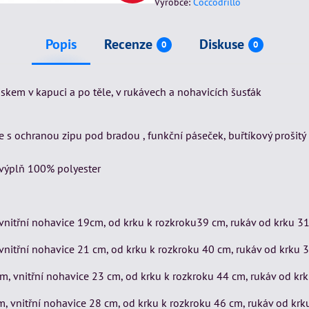
Výrobce:
Coccodrillo
Popis
Recenze
Diskuse
0
0
em v kapuci a po těle, v rukávech a nohavicích šusťák
 s ochranou zipu pod bradou , funkční páseček, buřtíkový prošitý
 výplň 100% polyester
vnitřní nohavice 19cm, od krku k rozkroku39 cm, rukáv od krku 3
vnitřní nohavice 21 cm, od krku k rozkroku 40 cm, rukáv od krku 
m, vnitřní nohavice 23 cm, od krku k rozkroku 44 cm, rukáv od kr
, vnitřní nohavice 28 cm, od krku k rozkroku 46 cm, rukáv od kr