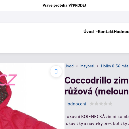
Právě probíhá VÝPRODEJ
Úvod
Kontakt
Hodnoc
Úvod
Mayoral
Holky 0-36 měs
Coccodrillo zi
růžová (meloun
Hodnocení
Luxusní KOJENECKÁ zimní kombin
rukavičky a návleky přes botičky