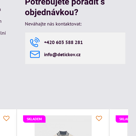
Potřebujete poradit s
m
objednávkou?
m
Neváhajte nás kontaktovat:
lní
+420 603 588 281
info​@detickov​.cz
SKLADEM
SKLADEM