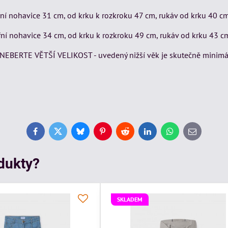
třní nohavice 31 cm, od krku k rozkroku 47 cm, rukáv od krku 40 c
třní nohavice 34 cm, od krku k rozkroku 49 cm, rukáv od krku 43 c
ERTE VĚTŠÍ VELIKOST - uvedený nižší věk je skutečně minimá
Facebook
Twitter
Bluesky
Pinterest
Reddit
LinkedIn
WhatsApp
E-
mail
odukty?
SKLADEM