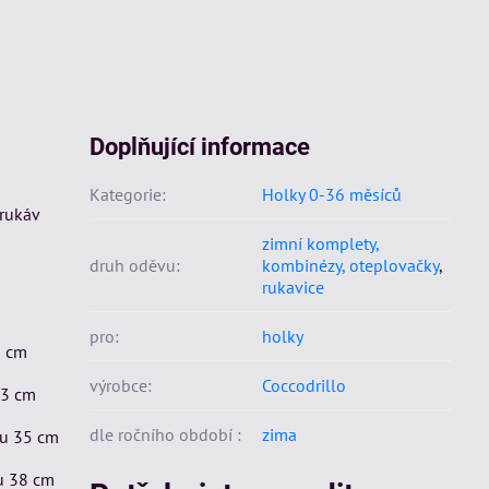
Doplňující informace
Kategorie:
Holky 0-36 měsíců
 rukáv
zimní komplety,
druh oděvu:
kombinézy, oteplovačky
,
rukavice
pro:
holky
1 cm
výrobce:
Coccodrillo
33 cm
dle ročního období :
zima
ku 35 cm
ku 38 cm