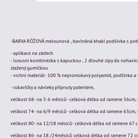
-BARVA RŮŽOVÁ melounová , bavlněná khaki podšívka s potisk
- aplikace na zádech
- luxusní kombinézka s kapuckou , 2 dlouhé zipy do nohavice
stažený gumičkou
- vrchní materiál- 100 % nepromokavý polyamid, podšívka a
- rukavičky a návleky připnuty patentem,
velikost 68- na 3-6 měsíců- celková délka od ramene 56cm, 
velikost 74- na 6/9 měsíců- celková délka od ramene 63cm, 
velikost 80- na 12/18 měsíců- celková délka od ramene 67 c
velikost 86- na 18 /24měsíců celková délka od ramene 72 cm