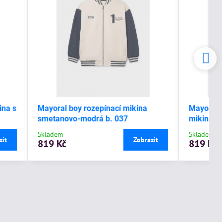
ina s
Mayoral boy rozepínací mikina
Mayoral 
smetanovo-modrá b. 037
mikina s
Skladem
Skladem
zit
Zobrazit
819 Kč
819 Kč