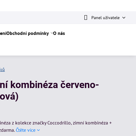
Panel uživatele
ení
Obchodní podmínky
O nás
íců
mní kombinéza červeno-
ová)
éza z kolekce značky Coccodrillo, zimní kombinéza +
 zdarma.
Čtěte více