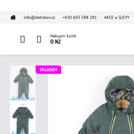
info@detickov.cz
+420 603 588 281
AKCE a SLEVY
Nákupní košík
0 Kč
SKLADEM