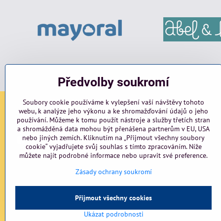
Předvolby soukromí
Soubory cookie používáme k vylepšení vaší návštěvy tohoto
webu, k analýze jeho výkonu a ke shromažďování údajů o jeho
Sociální sítě
používání. Můžeme k tomu použít nástroje a služby třetích stran
a shromážděná data mohou být přenášena partnerům v EU, USA
nebo jiných zemích. Kliknutím na „Přijmout všechny soubory
Facebook
Instagram
blog
cookie“ vyjadřujete svůj souhlas s tímto zpracováním. Níže
můžete najít podrobné informace nebo upravit své preference.
Zásady ochrany soukromí
Přijmout všechny cookies
Ukázat podrobnosti