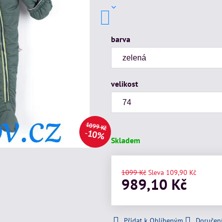
barva
velikost
1099 Kč
10%
Skladem
1099 Kč
Sleva
109,90 Kč
989,10 Kč
Přidat k Oblíbeným
Doručen