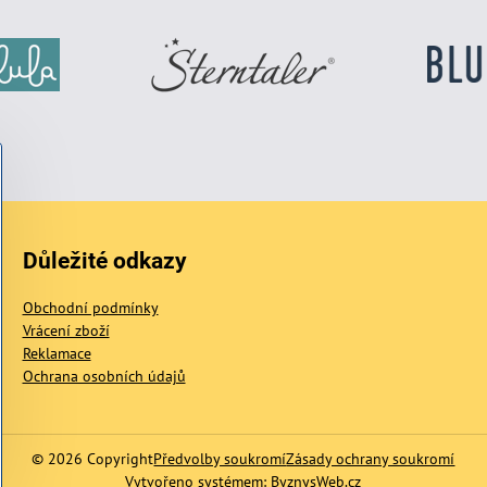
Důležité odkazy
Obchodní podmínky
Vrácení zboží
Reklamace
Ochrana osobních údajů
©
2026
Copyright
Předvolby soukromí
Zásady ochrany soukromí
Vytvořeno systémem:
ByznysWeb.cz