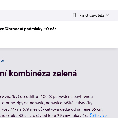
Panel uživatele
ení
Obchodní podmínky
O nás
íců
mní kombinéza zelená
kce značky Coccodrillo- 100 % polyester s bavlněnou
 dlouhé zipy do nohavic, nohavice zašité, rukavičky
likost 74- na 6/9 měsíců- celková délka od ramene 65 cm,
 k rozkroku 38 cm, rukáv od krku 29 cm+ rukavička
Čtěte více