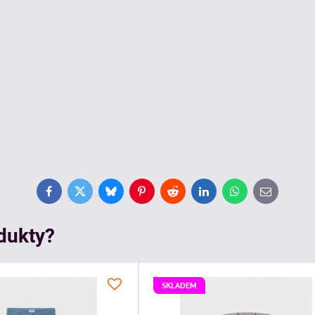
Facebook
Twitter
Bluesky
Pinterest
Reddit
LinkedIn
WhatsApp
E-
mail
odukty?
SKLADEM