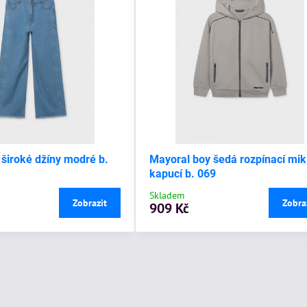
 široké džíny modré b.
Mayoral boy šedá rozpínací mik
kapucí b. 069
Skladem
Zobrazit
Zobra
909 Kč