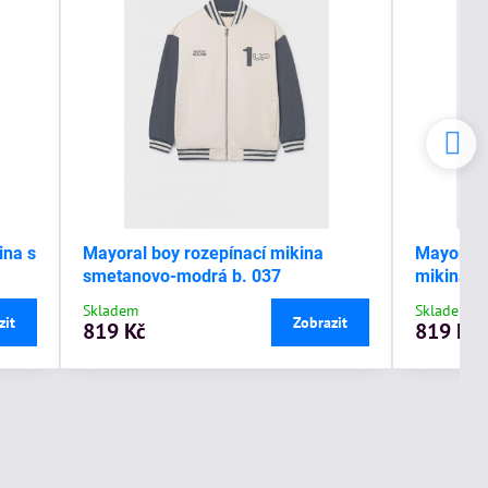
ina s
Mayoral boy rozepínací mikina
Mayoral 
smetanovo-modrá b. 037
mikina s
Skladem
Skladem
zit
Zobrazit
819 Kč
819 Kč