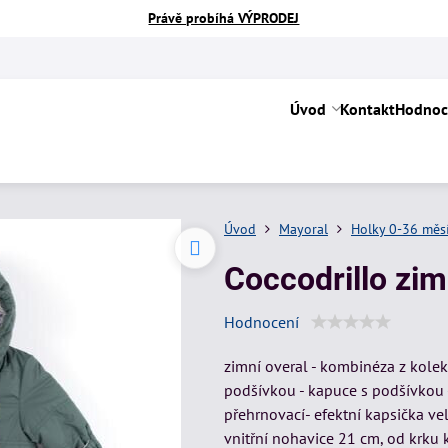
Právě probíhá VÝPRODEJ
Úvod
Kontakt
Hodnoc
Úvod
Mayoral
Holky 0-36 měs
Coccodrillo zi
Hodnocení
zimní overal - kombinéza z kole
podšívkou - kapuce s podšívkou -
přehrnovací- efektní kapsička ve
vnitřní nohavice 21 cm, od krku