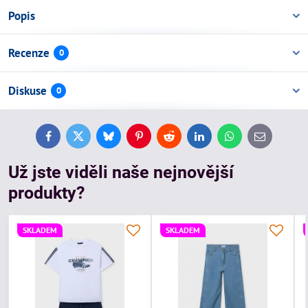
Popis
Recenze
0
Diskuse
0
Facebook
Twitter
Bluesky
Pinterest
Reddit
LinkedIn
WhatsApp
E-
mail
Už jste viděli naše nejnovější
produkty?
SKLADEM
SKLADEM