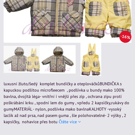
16%
luxusní žluto/šedý komplet bundičky a oteplováčkůBUNDIČKA s
kapuckou podšitou microfleecem , podšívka u bundy mako 100%
bavlna, dvojitá léga- vnitřní i vnější přes zip , ochrana zipu proti
poškrábání krku , spodní lem do gumy , vpředu 2 kapsičky,rukávy do
gumyMATERIÁL - nylon, podšívka mako bavlnaKALHOTY -vysoký
laclík až nad prsa, nad pasem guma , šle polohovatelné- 2 výšky , 2
kapsičky, nohavice přes botu
Čtěte více