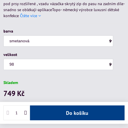
pod prsy rozšířené , vzadu vázačka-skrytý zip do pasu na zadním díle-
snadno se oblékají-aplikaceTopo- německý výrobce luxusní dětské
konfekce
Čtěte více
barva
velikost
Skladem
749 Kč
Do košíku