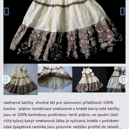
nádherné šatičky vhodné těž pro slavnostní příležitosti-100%
bavlna- plátno- kombinace smetanové a hnědé barvy-celé šatičky
jsou se 100% bavlněnou podšívkou- tenší plátno, ve spodní části
všitý tylový kanýr-smetanová látka je vyšívaná, hnědá s potiskem-
úzká špagetová raminka jsou posuvná- sedýlko prošité do skladů ,