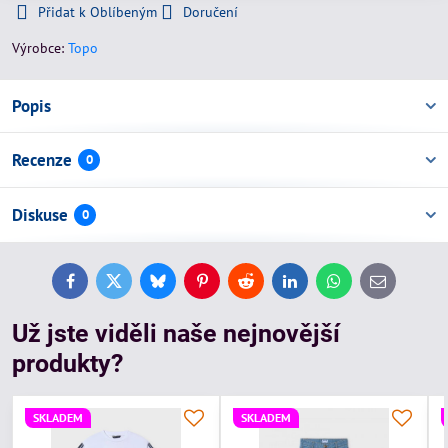
Přidat k Oblíbeným
Doručení
Výrobce:
Topo
Popis
Recenze
0
Diskuse
0
Facebook
Twitter
Bluesky
Pinterest
Reddit
LinkedIn
WhatsApp
E-
mail
Už jste viděli naše nejnovější
produkty?
SKLADEM
SKLADEM