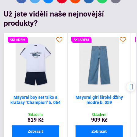
mail
Už jste viděli naše nejnovější
produkty?
SKLADEM
SKLADEM
Mayoral boy set triko a
Mayoral girl široké džíny
kraťasy "Champion" b. 064
modré b. 059
Skladem
Skladem
819 Kč
909 Kč
Zobrazit
Zobrazit