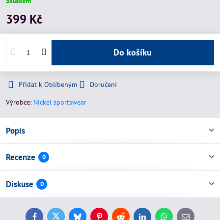
Skladem
399 Kč
Do košíku
Přidat k Oblíbeným
Doručení
Výrobce:
Nickel sportswear
Popis
Recenze
0
Diskuse
0
Facebook
Twitter
Bluesky
Pinterest
Reddit
LinkedIn
WhatsApp
E-