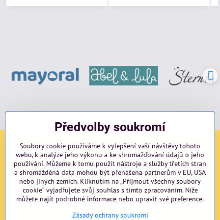
Předvolby soukromí
Soubory cookie používáme k vylepšení vaší návštěvy tohoto
Sociální sítě
webu, k analýze jeho výkonu a ke shromažďování údajů o jeho
používání. Můžeme k tomu použít nástroje a služby třetích stran
Facebook
Instagram
blog
a shromážděná data mohou být přenášena partnerům v EU, USA
nebo jiných zemích. Kliknutím na „Přijmout všechny soubory
cookie“ vyjadřujete svůj souhlas s tímto zpracováním. Níže
Důležité odkazy
můžete najít podrobné informace nebo upravit své preference.
Zásady ochrany soukromí