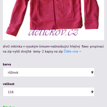
dívčí mikinka v vysokým límcem-nežmolkující hřejivý fleec- propínací
na zip-vyšší dvojité lemy- 2 kapsy na zip
Čtěte více
barva
velikost