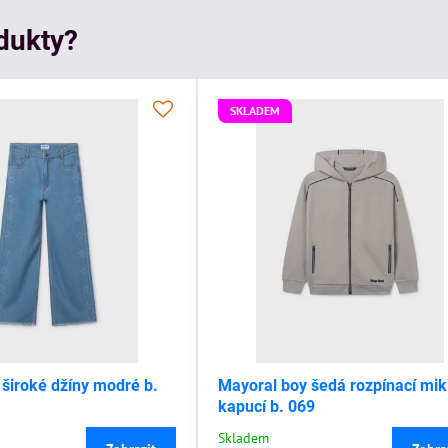
odukty?
SKLADEM
 široké džíny modré b.
Mayoral boy šedá rozpínací mik
kapucí b. 069
Skladem