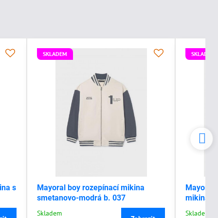
SKLADEM
SKLADEM
ina s
Mayoral boy rozepínací mikina
Mayoral 
smetanovo-modrá b. 037
mikina s
Skladem
Skladem