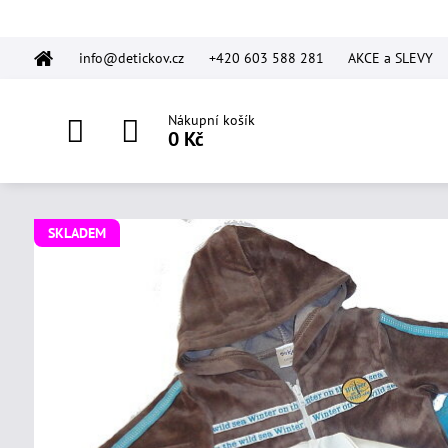
info@detickov.cz
+420 603 588 281
AKCE a SLEVY
Nákupní košík
0 Kč
SKLADEM