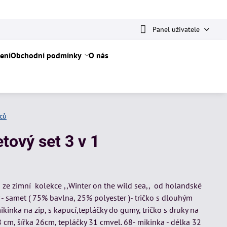
Panel uživatele
ení
Obchodní podmínky
O nás
íců
tový set 3 v 1
a ze zimní kolekce ,,Winter on the wild sea,, od holandské
 - samet ( 75% bavlna, 25% polyester )- tričko s dlouhým
nka na zip, s kapucí,tepláčky do gumy, tričko s druky na
8 cm, šířka 26cm, tepláčky 31 cmvel. 68- mikinka - délka 32