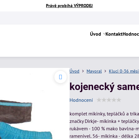
Právě probíhá VÝPRODEJ
Úvod
Kontakt
Hodnoc
Úvod
Mayoral
Kluci 0-36 měs
kojenecký same
Hodnocení
komplet mikinky, tepláčků a trik
značky Dirkje- mikinka + tepláčky
rukávem - 100 % mako bavlna-miki
ramenivel. 56- mikinka - délka 2