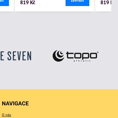
zit
Zobrazit
819 Kč
819 Kč
NAVIGACE
O nás