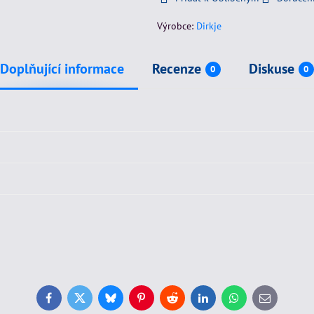
Výrobce:
Dirkje
Doplňující informace
Recenze
Diskuse
0
0
Facebook
Twitter
Bluesky
Pinterest
Reddit
LinkedIn
WhatsApp
E-
mail