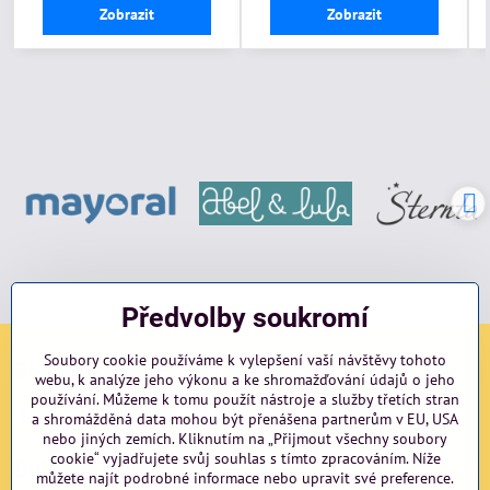
Zobrazit
Zobrazit
Předvolby soukromí
Soubory cookie používáme k vylepšení vaší návštěvy tohoto
Sociální sítě
webu, k analýze jeho výkonu a ke shromažďování údajů o jeho
používání. Můžeme k tomu použít nástroje a služby třetích stran
Facebook
Instagram
blog
a shromážděná data mohou být přenášena partnerům v EU, USA
nebo jiných zemích. Kliknutím na „Přijmout všechny soubory
cookie“ vyjadřujete svůj souhlas s tímto zpracováním. Níže
Důležité odkazy
můžete najít podrobné informace nebo upravit své preference.