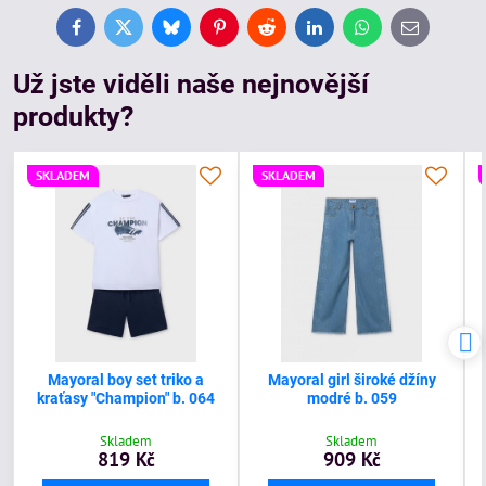
Facebook
Twitter
Bluesky
Pinterest
Reddit
LinkedIn
WhatsApp
E-
mail
Už jste viděli naše nejnovější
produkty?
SKLADEM
SKLADEM
Mayoral boy set triko a
Mayoral girl široké džíny
kraťasy "Champion" b. 064
modré b. 059
Skladem
Skladem
819 Kč
909 Kč