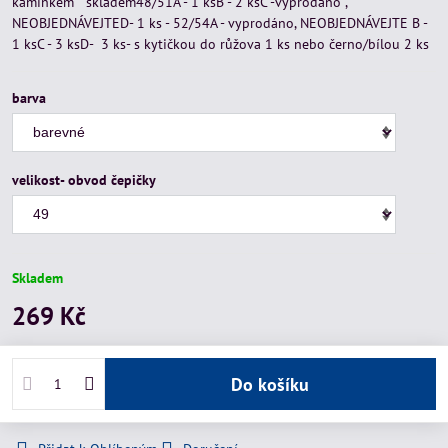
kamínkem skladem48/51A - 1 ksB - 2 ksC -vyprodáno ,
NEOBJEDNÁVEJTED- 1 ks - 52/54A - vyprodáno, NEOBJEDNÁVEJTE B -
1 ksC - 3 ksD- 3 ks- s kytičkou do růžova 1 ks nebo černo/bílou 2 ks
barva
velikost- obvod čepičky
Skladem
269 Kč
Do košíku