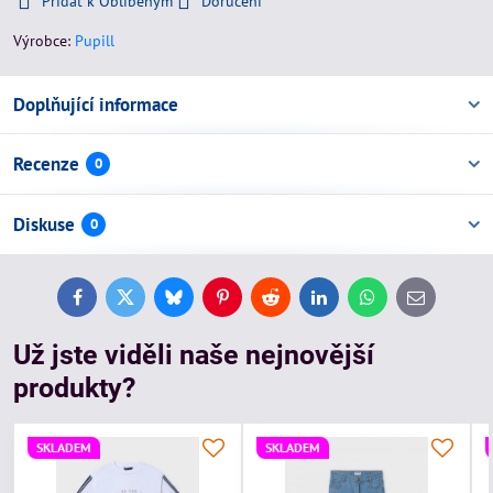
Přidat k Oblíbeným
Doručení
Výrobce:
Pupill
Doplňující informace
Recenze
0
Diskuse
0
Facebook
Twitter
Bluesky
Pinterest
Reddit
LinkedIn
WhatsApp
E-
mail
Už jste viděli naše nejnovější
produkty?
SKLADEM
SKLADEM