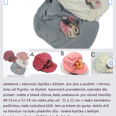
sametová / velurová/ čepička s kšiltem pro jaro a podzim i mírnou
zimu od Pupillu- ve čtyřech barevných provedeních, vybírejte dle
písmen- světle a tmavě růžová, šedá, smetanová- pro obvod hlavičky
48-51cm a 52-54 cm, výška přes uši 21 a 22 cm- s mako bavlněnou
podšívkou, malý vyztužený kšilt- lem za krkem do gumy- dobře drží
na hlavičce- na boku předního dílu vlněná kytička s lesklým