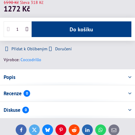
1590 Kč
Sleva
318 Kč
1272 Kč
Do košíku
Přidat k Oblíbeným
Doručení
Výrobce:
Coccodrillo
Popis
Recenze
0
Diskuse
0
Facebook
Twitter
Bluesky
Pinterest
Reddit
LinkedIn
WhatsApp
E-