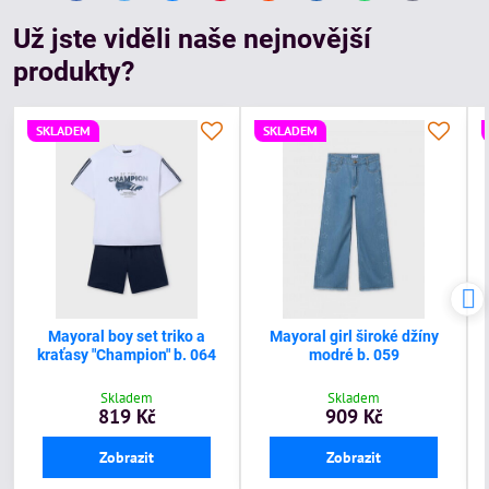
mail
Už jste viděli naše nejnovější
produkty?
SKLADEM
SKLADEM
Mayoral boy set triko a
Mayoral girl široké džíny
kraťasy "Champion" b. 064
modré b. 059
Skladem
Skladem
819 Kč
909 Kč
Zobrazit
Zobrazit