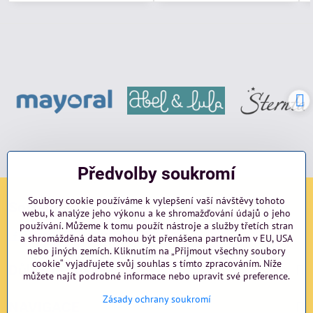
Předvolby soukromí
Soubory cookie používáme k vylepšení vaší návštěvy tohoto
Sociální sítě
webu, k analýze jeho výkonu a ke shromažďování údajů o jeho
používání. Můžeme k tomu použít nástroje a služby třetích stran
Facebook
Instagram
blog
a shromážděná data mohou být přenášena partnerům v EU, USA
nebo jiných zemích. Kliknutím na „Přijmout všechny soubory
cookie“ vyjadřujete svůj souhlas s tímto zpracováním. Níže
Důležité odkazy
můžete najít podrobné informace nebo upravit své preference.
Zásady ochrany soukromí
NAVIGACE