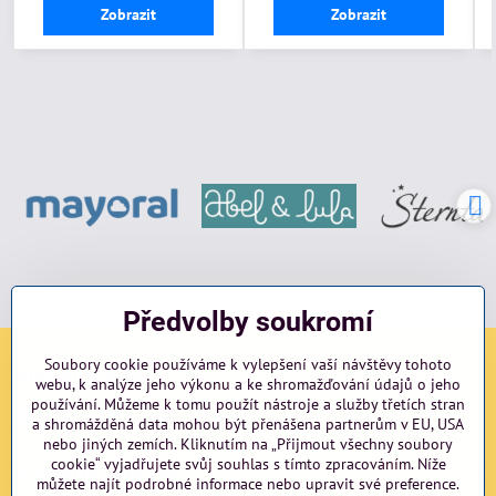
Zobrazit
Zobrazit
Předvolby soukromí
Soubory cookie používáme k vylepšení vaší návštěvy tohoto
Sociální sítě
webu, k analýze jeho výkonu a ke shromažďování údajů o jeho
používání. Můžeme k tomu použít nástroje a služby třetích stran
Facebook
Instagram
blog
a shromážděná data mohou být přenášena partnerům v EU, USA
nebo jiných zemích. Kliknutím na „Přijmout všechny soubory
cookie“ vyjadřujete svůj souhlas s tímto zpracováním. Níže
Důležité odkazy
můžete najít podrobné informace nebo upravit své preference.