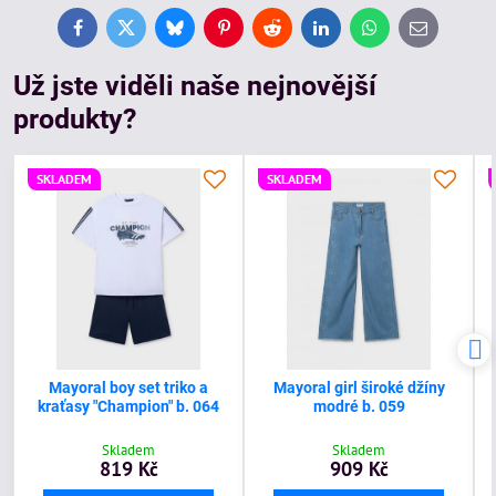
Facebook
Twitter
Bluesky
Pinterest
Reddit
LinkedIn
WhatsApp
E-
mail
Už jste viděli naše nejnovější
produkty?
SKLADEM
SKLADEM
Mayoral boy set triko a
Mayoral girl široké džíny
kraťasy "Champion" b. 064
modré b. 059
Skladem
Skladem
819 Kč
909 Kč