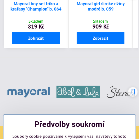
Mayoral boy set triko a
Mayoral girl široké džíny
kraťasy "Champion" b. 064
modré b. 059
Skladem
Skladem
819 Kč
909 Kč
Zobrazit
Zobrazit
Předvolby soukromí
Soubory cookie používáme k vylepšení vaší návštěvy tohoto