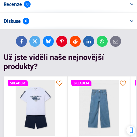
Recenze
0
Diskuse
0
Facebook
Twitter
Bluesky
Pinterest
Reddit
LinkedIn
WhatsApp
E-
mail
Už jste viděli naše nejnovější
produkty?
SKLADEM
SKLADEM