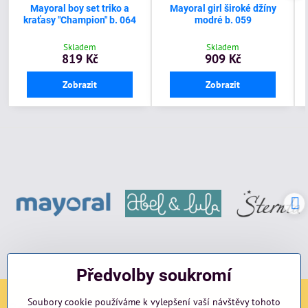
Mayoral boy set triko a
Mayoral girl široké džíny
kraťasy "Champion" b. 064
modré b. 059
Skladem
Skladem
819 Kč
909 Kč
Zobrazit
Zobrazit
Předvolby soukromí
Soubory cookie používáme k vylepšení vaší návštěvy tohoto