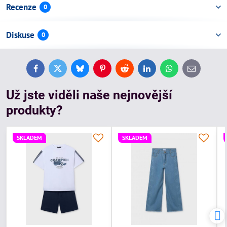
Recenze
0
Diskuse
0
Facebook
Twitter
Bluesky
Pinterest
Reddit
LinkedIn
WhatsApp
E-
mail
Už jste viděli naše nejnovější
produkty?
SKLADEM
SKLADEM