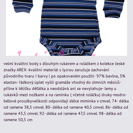
velmi kvalitní body s dlouhým rukávem a roláčkem z kolekce české
značky AREX- kvalitní materiál s lycrou zaručuje zachování
původního tvaru i barvy i po opakovaném použití- 97% bavlna, 3%
elastan- řádkový úplet vyšší gramáže vhodný do zimních měsíců-
přilne k tělíčku děťátka a neodstává ani se nevytahuje- lemy u
rukávků-mezi nožkami a na ramínku ( včetně roláčku) druky-modro-
béžové proužkyvelikosti odpovídají délce miminka v cmvel. 74- délka
od ramene 38,5 cmvel. 80- délka od ramene 40,5 cmvel. 86- délka od
ramene 43,5 cmvel. 92- délka od ramene 47,5 cmvel. 98- délka od
ramene 50,5 cm