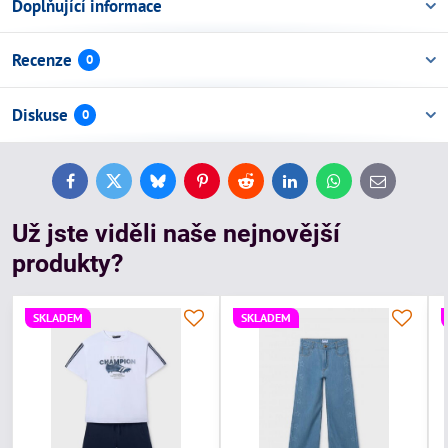
Doplňující informace
Recenze
0
Diskuse
0
Facebook
Twitter
Bluesky
Pinterest
Reddit
LinkedIn
WhatsApp
E-
mail
Už jste viděli naše nejnovější
produkty?
SKLADEM
SKLADEM