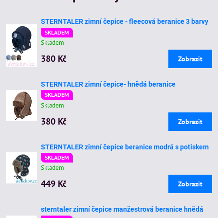
STERNTALER zimní čepice - fleecová beranice 3 barvy
SKLADEM
Skladem
380 Kč
Zobrazit
STERNTALER zimní čepice- hnědá beranice
SKLADEM
Skladem
380 Kč
Zobrazit
STERNTALER zimní čepice beranice modrá s potiskem
SKLADEM
Skladem
449 Kč
Zobrazit
sterntaler zimní čepice manžestrová beranice hnědá