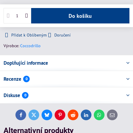
Do košíku
Přidat k Oblíbeným
Doručení
Výrobce:
Coccodrillo
Doplňující informace
Recenze
0
Diskuse
0
Facebook
Twitter
Bluesky
Pinterest
Reddit
LinkedIn
WhatsApp
E-
mail
Alternativní produkty