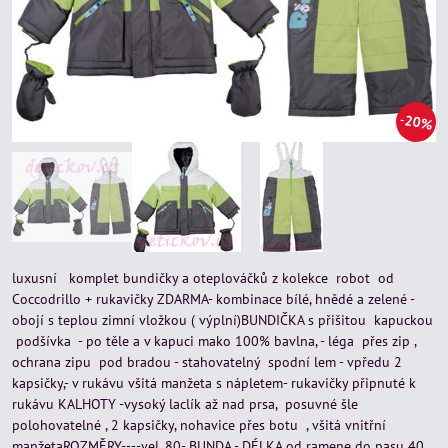
20%
luxusní komplet bundičky a oteplováčků z kolekce robot od
Coccodrillo + rukavičky ZDARMA- kombinace bílé, hnědé a zelené -
obojí s teplou zimní vložkou ( výplní)BUNDIČKA s přišitou kapuckou
podšívka - po těle a v kapuci mako 100% bavlna, - léga přes zip ,
ochrana zipu pod bradou - stahovatelný spodní lem - vpředu 2
kapsičky,- v rukávu všitá manžeta s nápletem- rukavičky připnuté k
rukávu KALHOTY -vysoký laclík až nad prsa, posuvné šle
polohovatelné , 2 kapsičky, nohavice přes botu , všitá vnitřní
manžetaROZMĚRY----vel. 80- BUNDA - DÉLKA od ramene do pasu 40