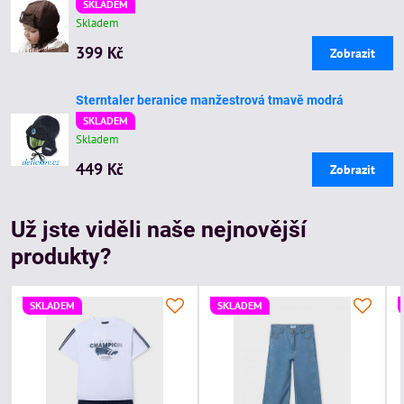
SKLADEM
Skladem
399 Kč
Zobrazit
Sterntaler beranice manžestrová tmavě modrá
SKLADEM
Skladem
449 Kč
Zobrazit
Už jste viděli naše nejnovější
produkty?
SKLADEM
SKLADEM