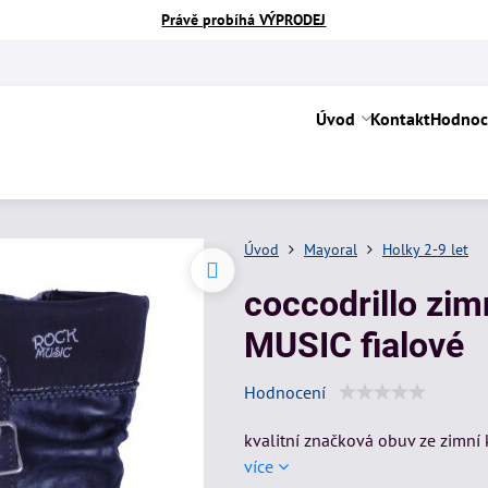
Právě probíhá VÝPRODEJ
Úvod
Kontakt
Hodnoc
Úvod
Mayoral
Holky 2-9 let
coccodrillo zi
MUSIC fialové
Hodnocení
kvalitní značková obuv ze zimní
více