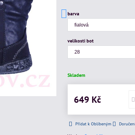
barva
velikosti bot
Skladem
649 Kč
Přidat k Oblíbeným
Doručen