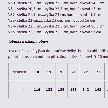
V.30- stélka 19,5 cm....výška 22,5 cm, horní obvod 14,5 cm
V.31- stélka 20,5 cm....výška 22,5 cm, horní obvod 15 cm
V.32- stélka 21,5 cm....výška 23 cm, horní obvod 15,5 cm
V.33- stélka 22 cm....výška 23 cm, horní obvod 16 cm
V.34- stélka 22,5 cm....výška 23,5 cm, horní obvod 16,5 cm
V.35- stélka 23,5 cm....výška 23,5 cm, horní obvod 17 cm
tabulka k nákupu obuvi
uvedené rozměry jsou doporučené délky chodidla úhlopříčně
připočítat rezervu nutnou při nákupu dětské obuvi- 5-10 m
Velikost
18
19
20
21
22
23
mm
116
122
129
135
142
148