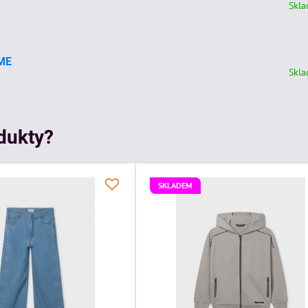
Skl
AME
Skl
odukty?
SKLADEM