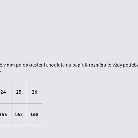
 v mm po obkreslení chodidla na papír. K rozměru je vždy potřeb
m
24
25
26
155
162
168