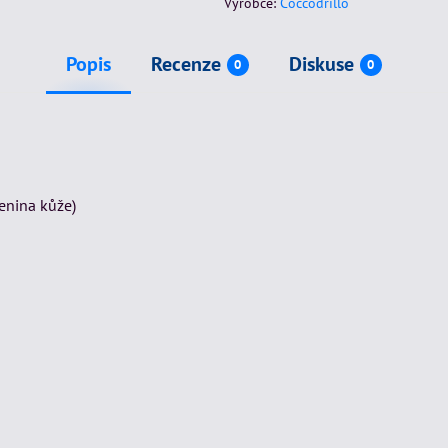
Výrobce:
Coccodrillo
Popis
Recenze
Diskuse
0
0
enina kůže)