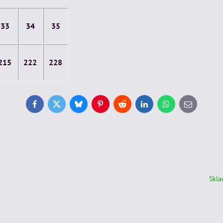
33
34
35
215
222
228
Facebook
Twitter
Bluesky
Pinterest
Reddit
LinkedIn
WhatsApp
E-
mail
Skl