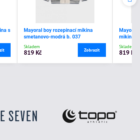
ina s
Mayoral boy rozepínací mikina
Mayoral 
smetanovo-modrá b. 037
mikina s
Skladem
Skladem
zit
Zobrazit
819 Kč
819 Kč