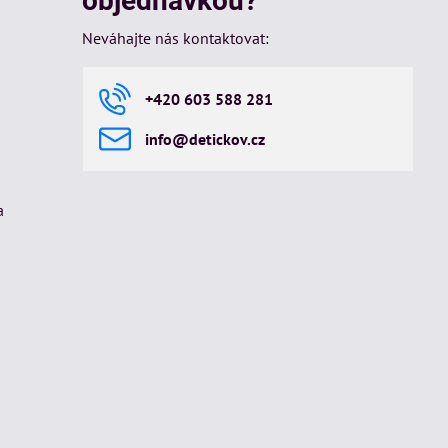
objednávkou?
Neváhajte nás kontaktovat:
+420 603 588 281
info​@detickov​.cz
a