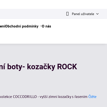
Panel uživatele
ení
Obchodní podmínky
O nás
mní boty- kozačky ROCK
 kolekce COCCODRILLO - vyšší zimní kozačky s řasením
Čtěte