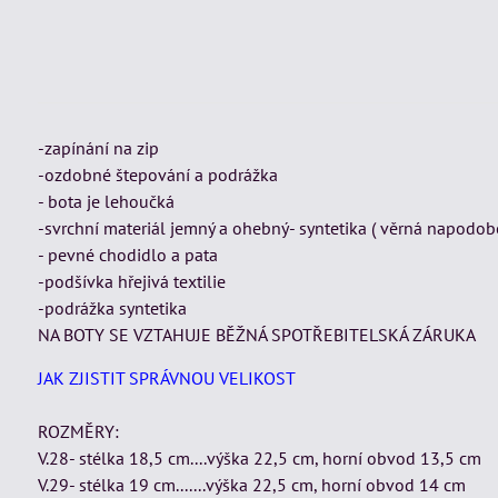
-zapínání na zip
-ozdobné štepování a podrážka
- bota je lehoučká
-svrchní materiál jemný a ohebný- syntetika ( věrná napodob
- pevné chodidlo a pata
-podšívka hřejivá textilie
-podrážka syntetika
NA BOTY SE VZTAHUJE BĚŽNÁ SPOTŘEBITELSKÁ ZÁRUKA
JAK ZJISTIT SPRÁVNOU VELIKOST
ROZMĚRY:
V.28- stélka 18,5 cm....výška 22,5 cm, horní obvod 13,5 cm
V.29- stélka 19 cm.......výška 22,5 cm, horní obvod 14 cm