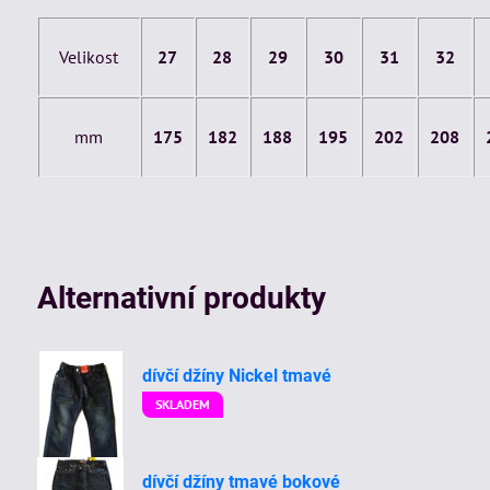
Velikost
27
28
29
30
31
32
mm
175
182
188
195
202
208
Alternativní produkty
dívčí džíny Nickel tmavé
SKLADEM
dívčí džíny tmavé bokové