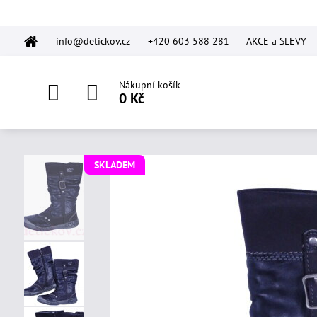
info@detickov.cz
+420 603 588 281
AKCE a SLEVY
Nákupní košík
0 Kč
SKLADEM