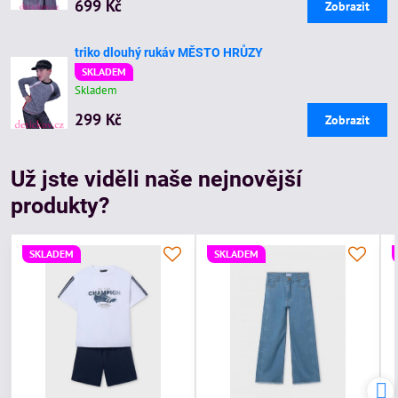
699 Kč
Zobrazit
triko dlouhý rukáv MĚSTO HRŮZY
SKLADEM
Skladem
299 Kč
Zobrazit
Už jste viděli naše nejnovější
produkty?
SKLADEM
SKLADEM