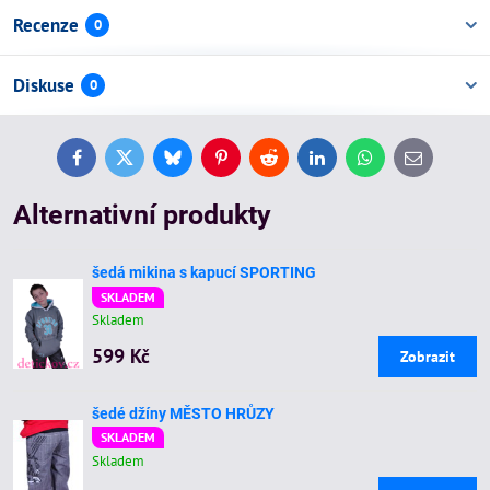
Recenze
0
Diskuse
0
Facebook
Twitter
Bluesky
Pinterest
Reddit
LinkedIn
WhatsApp
E-
mail
Alternativní produkty
šedá mikina s kapucí SPORTING
SKLADEM
Skladem
599 Kč
Zobrazit
šedé džíny MĚSTO HRŮZY
SKLADEM
Skladem