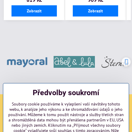
Zobrazit
Zobrazit
Předvolby soukromí
Soubory cookie používáme k vylepšení vaší návštěvy tohoto
Sociální sítě
webu, k analýze jeho výkonu a ke shromažďování údajů o jeho
používání. Můžeme k tomu použít nástroje a služby třetích stran
Facebook
Instagram
blog
a shromážděná data mohou být přenášena partnerům v EU, USA
nebo jiných zemích. Kliknutím na „Přijmout všechny soubory
cookie“ vyjadřujete svůj souhlas s tímto zpracováním. Níže