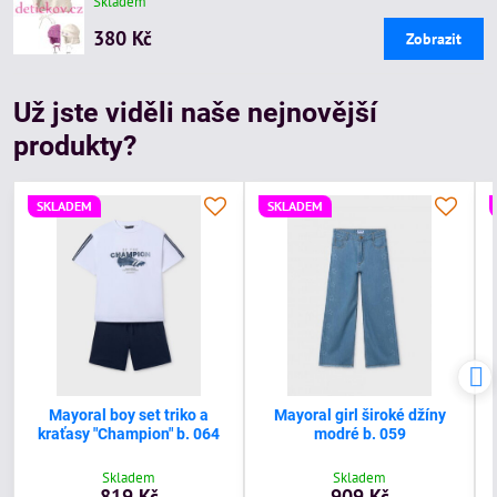
Skladem
380 Kč
Zobrazit
Už jste viděli naše nejnovější
produkty?
SKLADEM
SKLADEM
Mayoral boy set triko a
Mayoral girl široké džíny
kraťasy "Champion" b. 064
modré b. 059
Skladem
Skladem
819 Kč
909 Kč