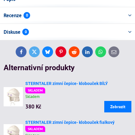
Recenze
0
Diskuse
0
Facebook
Twitter
Bluesky
Pinterest
Reddit
LinkedIn
WhatsApp
E-
mail
Alternativní produkty
STERNTALER zimní čepice- klobouček BÍLÝ
SKLADEM
Skladem
380 Kč
Zobrazit
STERNTALER zimní čepice- klobouček fialkový
SKLADEM