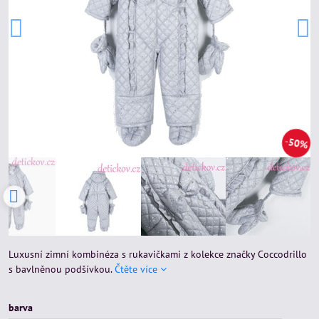
50%
Luxusní zimní kombinéza s rukavičkami z kolekce značky Coccodrillo
s bavlněnou podšívkou.
Čtěte více
barva