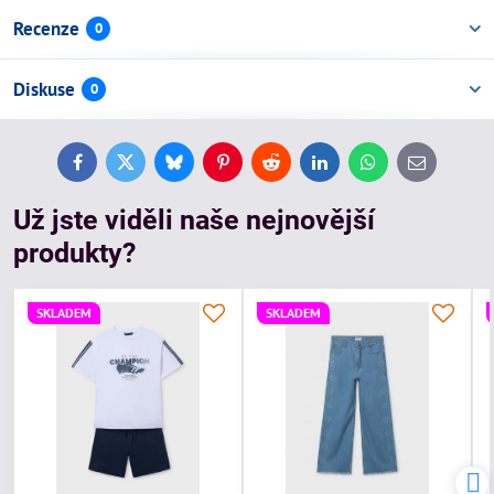
Recenze
0
Diskuse
0
Facebook
Twitter
Bluesky
Pinterest
Reddit
LinkedIn
WhatsApp
E-
mail
Už jste viděli naše nejnovější
produkty?
SKLADEM
SKLADEM