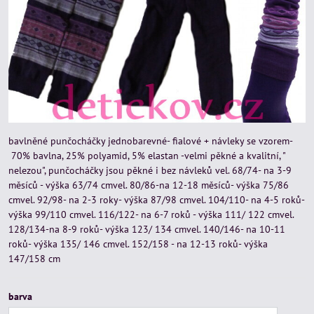
bavlněné punčocháčky jednobarevné- fialové + návleky se vzorem-
70% bavlna, 25% polyamid, 5% elastan -velmi pěkné a kvalitní, "
nelezou", punčocháčky jsou pěkné i bez návleků vel. 68/74- na 3-9
měsíců - výška 63/74 cmvel. 80/86-na 12-18 měsíců- výška 75/86
cmvel. 92/98- na 2-3 roky- výška 87/98 cmvel. 104/110- na 4-5 roků-
výška 99/110 cmvel. 116/122- na 6-7 roků - výška 111/ 122 cmvel.
128/134-na 8-9 roků- výška 123/ 134 cmvel. 140/146- na 10-11
roků- výška 135/ 146 cmvel. 152/158 - na 12-13 roků- výška
147/158 cm
barva