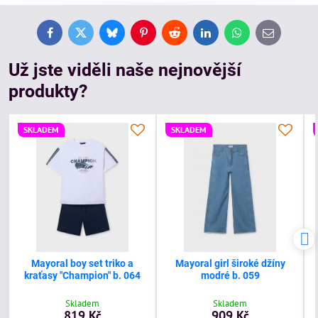
Facebook
Twitter
Bluesky
Pinterest
Reddit
LinkedIn
WhatsApp
E-
mail
Už jste viděli naše nejnovější
produkty?
SKLADEM
SKLADEM
Mayoral boy set triko a
Mayoral girl široké džíny
kraťasy "Champion" b. 064
modré b. 059
Skladem
Skladem
819 Kč
909 Kč