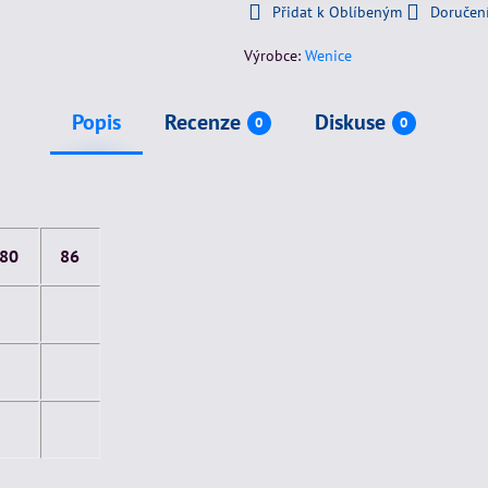
Přidat k Oblíbeným
Doručen
Výrobce:
Wenice
Popis
Recenze
Diskuse
0
0
80
86