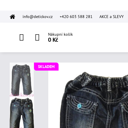
info@detickov.cz
+420 603 588 281
AKCE a SLEVY
Nákupní košík
0 Kč
SKLADEM