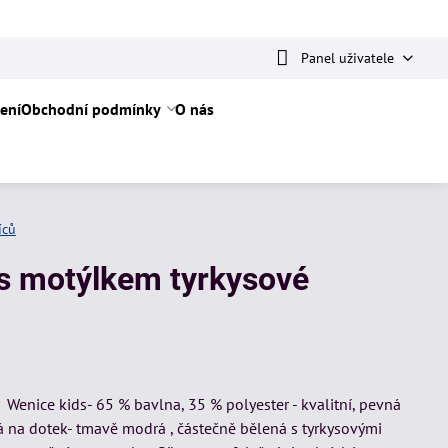
Panel uživatele
ení
Obchodní podmínky
O nás
íců
 s motýlkem tyrkysové
y Wenice kids- 65 % bavlna, 35 % polyester - kvalitní, pevná
 na dotek- tmavě modrá , částečně bělená s tyrkysovými