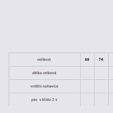
velikost
68
74
délka celková
vnitřní nohavice
pas v klidu 2 x