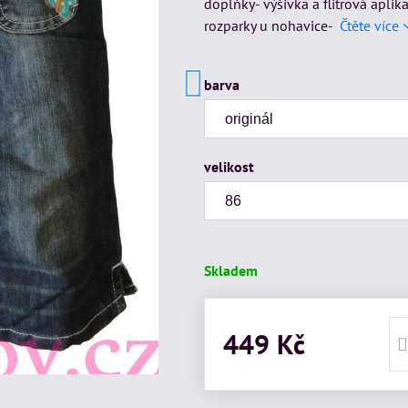
doplňky- výšivka a flitrová aplik
rozparky u nohavice-
Čtěte více
barva
velikost
Skladem
449 Kč