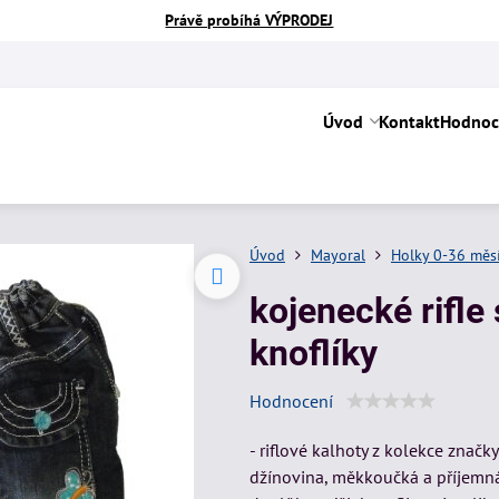
Právě probíhá VÝPRODEJ
Úvod
Kontakt
Hodnoc
Úvod
Mayoral
Holky 0-36 měs
kojenecké rifle
knoflíky
Hodnocení
- riflové kalhoty z kolekce značk
džínovina, měkkoučká a příjemná