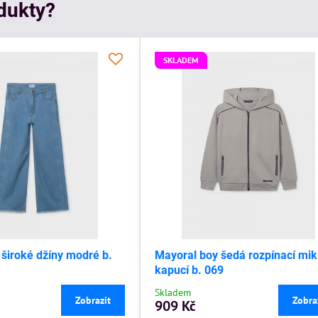
odukty?
SKLADEM
 široké džíny modré b.
Mayoral boy šedá rozpínací mik
kapucí b. 069
Skladem
Zobrazit
Zobra
909 Kč