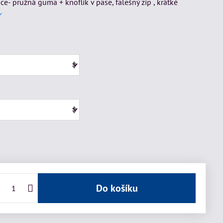
ace- pružná guma + knoflík v pase, falešný zip , krátké
Do košíku