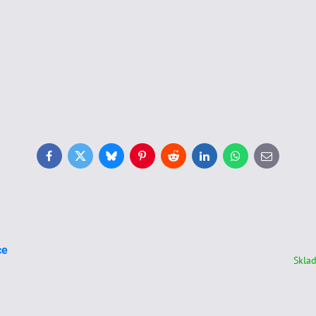
Facebook
Twitter
Bluesky
Pinterest
Reddit
LinkedIn
WhatsApp
E-
mail
ce
Skla