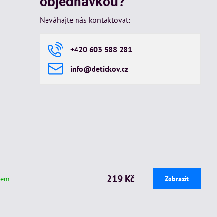
objednávkou?
Neváhajte nás kontaktovat:
+420 603 588 281
info​@detickov​.cz
219 Kč
dem
Zobrazit