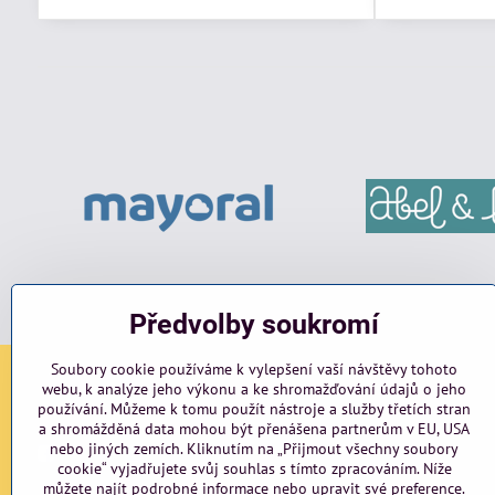
Předvolby soukromí
Soubory cookie používáme k vylepšení vaší návštěvy tohoto
webu, k analýze jeho výkonu a ke shromažďování údajů o jeho
Sociální sítě
používání. Můžeme k tomu použít nástroje a služby třetích stran
a shromážděná data mohou být přenášena partnerům v EU, USA
nebo jiných zemích. Kliknutím na „Přijmout všechny soubory
Facebook
Instagram
blog
cookie“ vyjadřujete svůj souhlas s tímto zpracováním. Níže
můžete najít podrobné informace nebo upravit své preference.