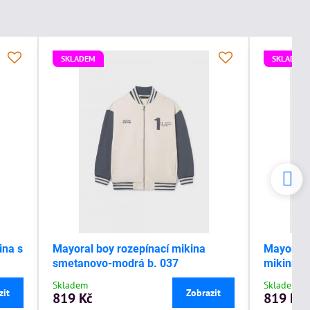
SKLADEM
SKLADEM
ina s
Mayoral boy rozepínací mikina
Mayoral 
smetanovo-modrá b. 037
mikina s
Skladem
Skladem
zit
Zobrazit
819 Kč
819 Kč