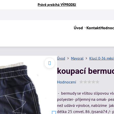
Právě probíhá VÝPRODEJ
Úvod
Kontakt
Hodnoc
Úvod
Mayoral
Kluci 0-36 měs
koupací bermu
Hodnocení
- bermudy se všitou slipovou vl
polyester- příjemný na omak- peac
než udává výrobce, nabízíme jako
délka 25 cmvel. 86 /psaná74 /- 