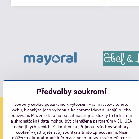
Předvolby soukromí
Soubory cookie používáme k vylepšení vaší návštěvy tohoto
webu, k analýze jeho výkonu a ke shromažďování údajů o jeho
Sociální sítě
používání. Můžeme k tomu použít nástroje a služby třetích stran
a shromážděná data mohou být přenášena partnerům v EU, USA
nebo jiných zemích. Kliknutím na „Přijmout všechny soubory
Facebook
Instagram
blog
cookie“ vyjadřujete svůj souhlas s tímto zpracováním. Níže
můžete najít podrobné informace nebo upravit své preference.