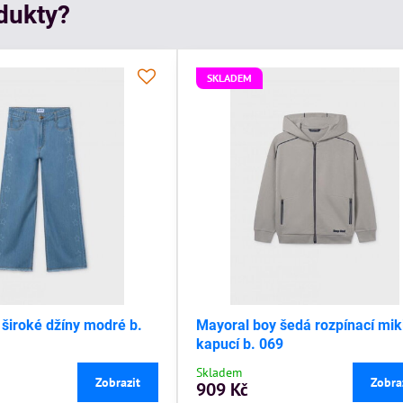
odukty?
SKLADEM
 široké džíny modré b.
Mayoral boy šedá rozpínací mik
kapucí b. 069
Skladem
Zobrazit
Zobra
909 Kč