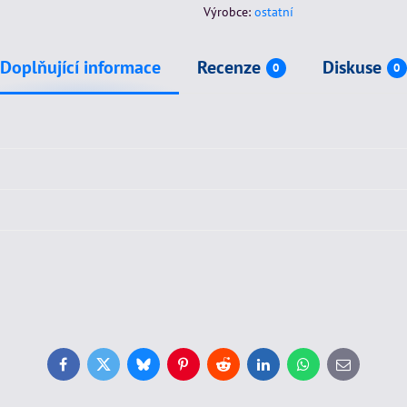
Výrobce:
ostatní
Doplňující informace
Recenze
Diskuse
0
0
Facebook
Twitter
Bluesky
Pinterest
Reddit
LinkedIn
WhatsApp
E-
mail