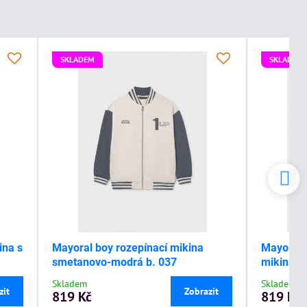
SKLADEM
SKLADEM
ina s
Mayoral boy rozepínací mikina
Mayoral 
smetanovo-modrá b. 037
mikina s
Skladem
Skladem
zit
Zobrazit
819 Kč
819 Kč