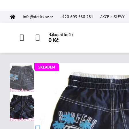
info@detickov.cz
+420 603 588 281
AKCE a SLEVY
Nákupní košík
0 Kč
SKLADEM