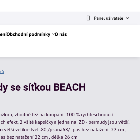
Panel uživatele
ení
Obchodní podmínky
O nás
íců
dy se síťkou BEACH
ožkou, vhodné též na koupání- 100 % rychleschnoucí
h efekt, 2 všité kapsičky a jedna na ZD - bermudy jsou větší,
 větší velikostvel .80 /psaná68/- pas bez natažení 22 cm ,
pas bez natažení 22 cm , délka 26 cm