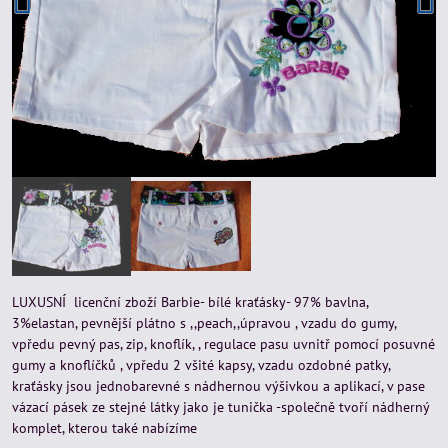
LUXUSNÍ licenční zboží Barbie- bílé kraťásky- 97% bavlna,
3%elastan, pevnější plátno s ,,peach,,úpravou , vzadu do gumy,
vpředu pevný pas, zip, knoflík, , regulace pasu uvnitř pomocí posuvné
gumy a knoflíčků , vpředu 2 všité kapsy, vzadu ozdobné patky,
kraťásky jsou jednobarevné s nádhernou výšivkou a aplikací, v pase
vázací pásek ze stejné látky jako je tunička -společně tvoří nádherný
komplet, kterou také nabízíme