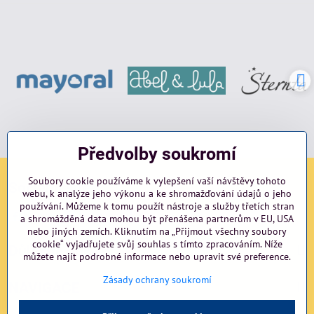
Předvolby soukromí
Soubory cookie používáme k vylepšení vaší návštěvy tohoto
Sociální sítě
webu, k analýze jeho výkonu a ke shromažďování údajů o jeho
používání. Můžeme k tomu použít nástroje a služby třetích stran
Facebook
Instagram
blog
a shromážděná data mohou být přenášena partnerům v EU, USA
nebo jiných zemích. Kliknutím na „Přijmout všechny soubory
cookie“ vyjadřujete svůj souhlas s tímto zpracováním. Níže
Důležité odkazy
můžete najít podrobné informace nebo upravit své preference.
Zásady ochrany soukromí
NAVIGACE