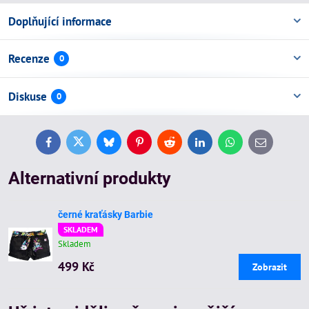
Doplňující informace
Recenze
0
Diskuse
0
Facebook
Twitter
Bluesky
Pinterest
Reddit
LinkedIn
WhatsApp
E-
mail
Alternativní produkty
černé kraťásky Barbie
SKLADEM
Skladem
499 Kč
Zobrazit