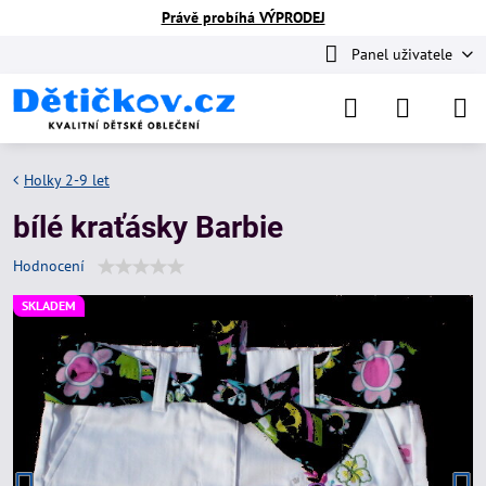
Právě probíhá VÝPRODEJ
Panel uživatele
Holky 2-9 let
bílé kraťásky Barbie
Hodnocení
SKLADEM