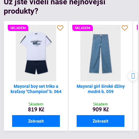
Už jste viděli naše nejnovější
produkty?
SKLADEM
SKLADEM
Mayoral boy set triko a
Mayoral girl široké džíny
kraťasy "Champion" b. 064
modré b. 059
Skladem
Skladem
819 Kč
909 Kč
Zobrazit
Zobrazit