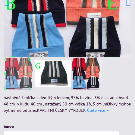
bavlněná čepička s dvojitým lemem, 97% bavlna, 3% elastan, obvod
48 cm- v klidu 40 cm , natažený 50 cm výška 18, 5 cm ,nášivky mohou
být mírně odlišné,KVALITNÍ ČESKÝ VÝROBEK
Čtěte více
barva