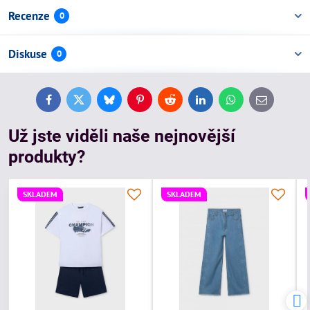
Recenze
0
Diskuse
0
Facebook
Twitter
Bluesky
Pinterest
Reddit
LinkedIn
WhatsApp
E-
mail
Už jste viděli naše nejnovější
produkty?
SKLADEM
SKLADEM