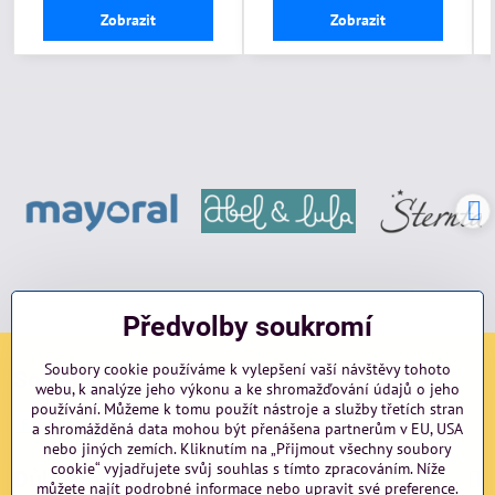
Zobrazit
Zobrazit
Předvolby soukromí
Soubory cookie používáme k vylepšení vaší návštěvy tohoto
Sociální sítě
webu, k analýze jeho výkonu a ke shromažďování údajů o jeho
používání. Můžeme k tomu použít nástroje a služby třetích stran
Facebook
Instagram
blog
a shromážděná data mohou být přenášena partnerům v EU, USA
nebo jiných zemích. Kliknutím na „Přijmout všechny soubory
cookie“ vyjadřujete svůj souhlas s tímto zpracováním. Níže
Důležité odkazy
můžete najít podrobné informace nebo upravit své preference.