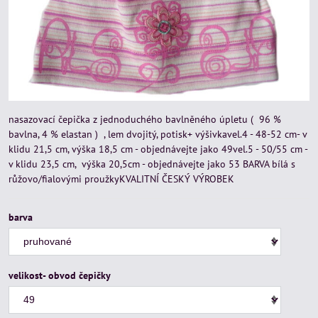
nasazovací čepička z jednoduchého bavlněného úpletu ( 96 %
bavlna, 4 % elastan ) , lem dvojitý, potisk+ výšivkavel.4 - 48-52 cm- v
klidu 21,5 cm, výška 18,5 cm - objednávejte jako 49vel.5 - 50/55 cm -
v klidu 23,5 cm, výška 20,5cm - objednávejte jako 53 BARVA bílá s
růžovo/fialovými proužkyKVALITNÍ ČESKÝ VÝROBEK
barva
velikost- obvod čepičky