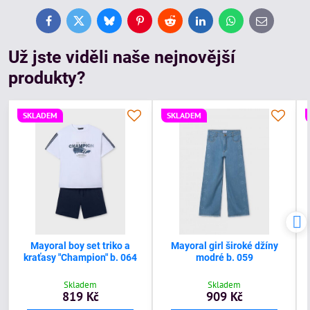
Facebook
Twitter
Bluesky
Pinterest
Reddit
LinkedIn
WhatsApp
E-
mail
Už jste viděli naše nejnovější
produkty?
SKLADEM
SKLADEM
Mayoral boy set triko a
Mayoral girl široké džíny
kraťasy "Champion" b. 064
modré b. 059
Skladem
Skladem
819 Kč
909 Kč