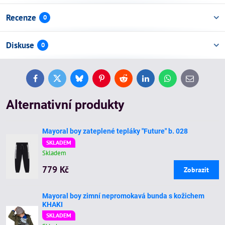
Recenze
0
Diskuse
0
Facebook
Twitter
Bluesky
Pinterest
Reddit
LinkedIn
WhatsApp
E-
mail
Alternativní produkty
Mayoral boy zateplené tepláky "Future" b. 028
SKLADEM
Skladem
779 Kč
Zobrazit
Mayoral boy zimní nepromokavá bunda s kožichem
KHAKI
SKLADEM