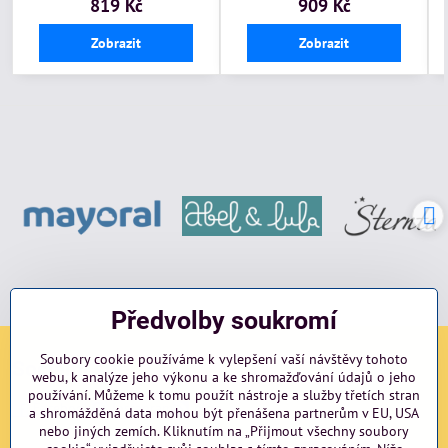
819 Kč
909 Kč
Zobrazit
Zobrazit
Předvolby soukromí
Soubory cookie používáme k vylepšení vaší návštěvy tohoto
Sociální sítě
webu, k analýze jeho výkonu a ke shromažďování údajů o jeho
používání. Můžeme k tomu použít nástroje a služby třetích stran
Facebook
Instagram
blog
a shromážděná data mohou být přenášena partnerům v EU, USA
nebo jiných zemích. Kliknutím na „Přijmout všechny soubory