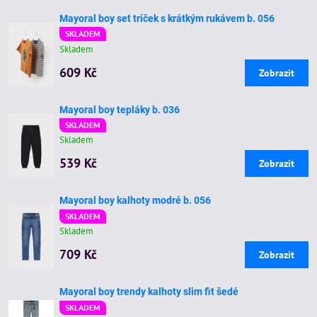
Mayoral boy set triček s krátkým rukávem b. 056
SKLADEM
Skladem
609 Kč
Zobrazit
Mayoral boy tepláky b. 036
SKLADEM
Skladem
539 Kč
Zobrazit
Mayoral boy kalhoty modré b. 056
SKLADEM
Skladem
709 Kč
Zobrazit
Mayoral boy trendy kalhoty slim fit šedé
SKLADEM