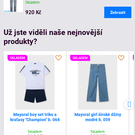
Skladem
920 Kč
Zobrazit
Už jste viděli naše nejnovější
produkty?
SKLADEM
SKLADEM
Mayoral boy set triko a
Mayoral girl široké džíny
kraťasy "Champion" b. 064
modré b. 059
Skladem
Skladem