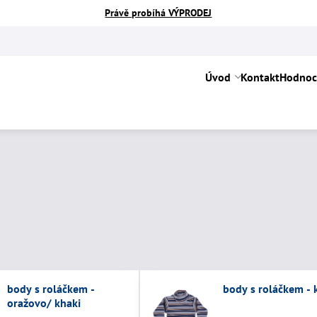
Právě probíhá VÝPRODEJ
Úvod
Kontakt
Hodnoc
body s roláčkem -
body s roláčkem - 
oražovo/ khaki