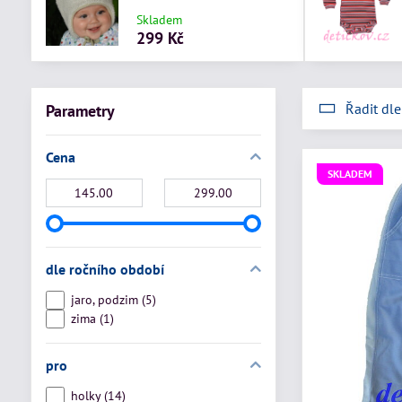
Skladem
299 Kč
Řadit dle
Parametry
Cena
SKLADEM
Od:
Do:
dle ročního období
jaro, podzim (5)
zima (1)
pro
holky (14)