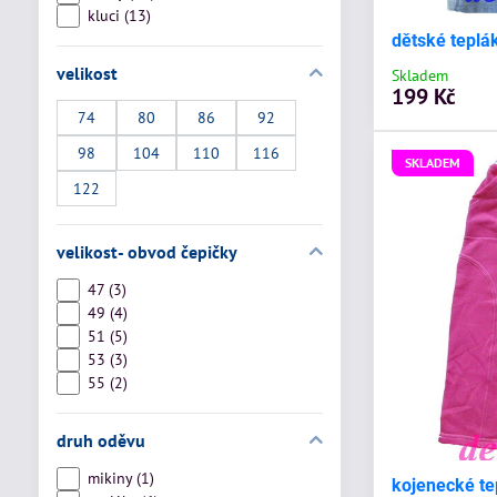
kluci (13)
dětské teplá
velikost
Skladem
199 Kč
74
80
86
92
98
104
110
116
SKLADEM
122
velikost- obvod čepičky
47 (3)
49 (4)
51 (5)
53 (3)
55 (2)
druh oděvu
mikiny (1)
kojenecké t