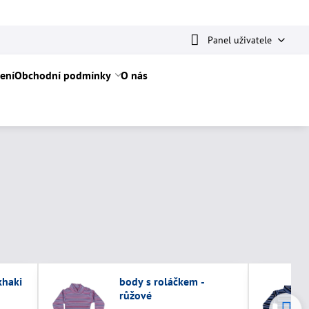
Panel uživatele
ení
Obchodní podmínky
O nás
khaki
body s roláčkem -
růžové