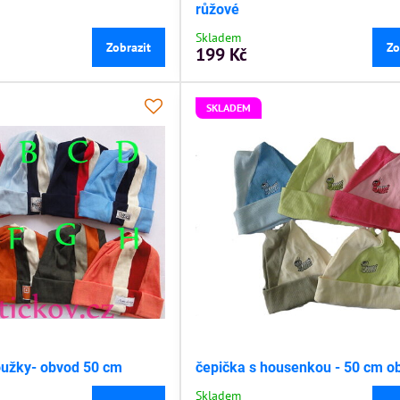
růžové
Skladem
Zobrazit
Zo
199 Kč
SKLADEM
oužky- obvod 50 cm
čepička s housenkou - 50 cm o
Skladem