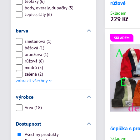
tepláky (6)
růžové
body, overaly, dupačky (5)
Skladem
čepice, šály (6)
229 Kč
barva
SKLADEM
smetanová (1)
béžová (1)
oranžová (1)
růžová (6)
modrá (5)
zelená (2)
zobrazit všechny
výrobce
Arex (18)
Dostupnost
čepička s pr
Všechny produkty
Skladem