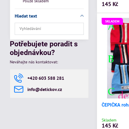
Pouze skladem
145 Kč
Hledat text
SKLADEM
Prohledat
výsledky
filtru
Potřebujete poradit s
fulltextem
objednávkou?
Neváhajte nás kontaktovat:
+420 603 588 281
info​@detickov​.cz
ČEPIČKA roh
Skladem
145 Kč