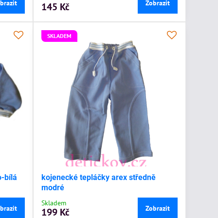
brazit
Zobrazit
145 Kč
SKLADEM
-bílá
kojenecké tepláčky arex středně
modré
Skladem
brazit
Zobrazit
199 Kč