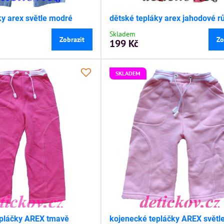
ky arex světle modré
dětské tepláky arex jahodové r
Skladem
Zobrazit
Zo
199 Kč
SKLADEM
epláčky AREX tmavě
kojenecké tepláčky AREX světl