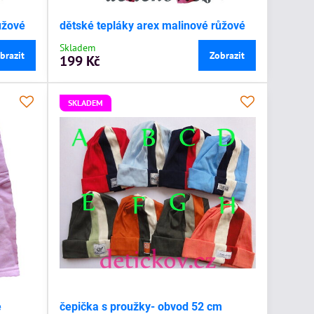
ůžové
dětské tepláky arex malinové růžové
Skladem
brazit
Zobrazit
199 Kč
SKLADEM
e
čepička s proužky- obvod 52 cm