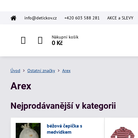
info@detickov.cz
+420 603 588 281
AKCE a SLEVY
Nákupní košík
0 Kč
Úvod
Ostatní značky
Arex
Arex
Nejprodávanější v kategorii
béžová čepička s
medvídkem