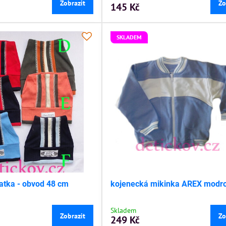
Zobrazit
Zo
145 Kč
SKLADEM
atka - obvod 48 cm
kojenecká mikinka AREX modro
Skladem
Zobrazit
Zo
249 Kč