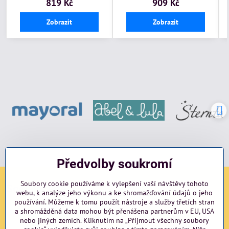
819 Kč
909 Kč
Zobrazit
Zobrazit
Předvolby soukromí
Soubory cookie používáme k vylepšení vaší návštěvy tohoto
Sociální sítě
webu, k analýze jeho výkonu a ke shromažďování údajů o jeho
používání. Můžeme k tomu použít nástroje a služby třetích stran
Facebook
Instagram
blog
a shromážděná data mohou být přenášena partnerům v EU, USA
nebo jiných zemích. Kliknutím na „Přijmout všechny soubory