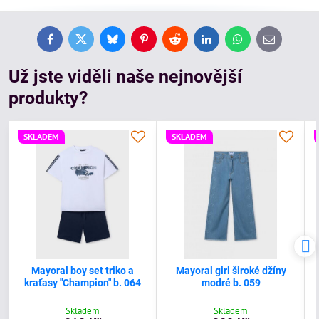
Facebook
Twitter
Bluesky
Pinterest
Reddit
LinkedIn
WhatsApp
E-
mail
Už jste viděli naše nejnovější
produkty?
SKLADEM
SKLADEM
Mayoral boy set triko a
Mayoral girl široké džíny
kraťasy "Champion" b. 064
modré b. 059
Skladem
Skladem