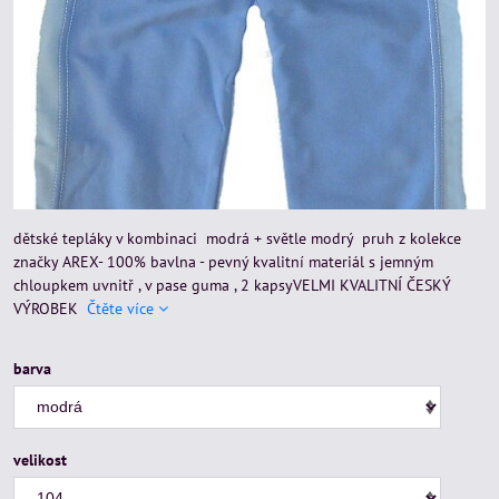
dětské tepláky v kombinaci modrá + světle modrý pruh z kolekce
značky AREX- 100% bavlna - pevný kvalitní materiál s jemným
chloupkem uvnitř , v pase guma , 2 kapsyVELMI KVALITNÍ ČESKÝ
VÝROBEK
Čtěte více
barva
velikost