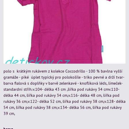
polo s krátkým rukávem z kolekce Coccodrillo - 100 % bavlna vyšší
gramáže - piké úplet typický pro polokošile - triko pevné a drží tvar-
barva fialová s doplňky v barvě zelenkavé - knoflíková léds, límeček-
standardní střih.v.104- délka 43 cm ,šířka pod rukávy 34 cmv.110-
délka 44 cm, šířka pod rukávy 34 cm,v.116- délka 48 cm, šířka pod
rukávy 36 cm,v.122- délka 52 cm, šířka pod rukávy 38 cm,v.128- délka
54 cm, šířka pod rukávy 38 cm,v.134- délka 56 cm, šířka pod rukávy
39 cm,