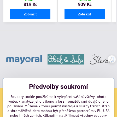
819 Kč
909 Kč
Zobrazit
Zobrazit
Předvolby soukromí
Soubory cookie používáme k vylepšení vaší návštěvy tohoto
Sociální sítě
webu, k analýze jeho výkonu a ke shromažďování údajů o jeho
používání. Můžeme k tomu použít nástroje a služby třetích stran
Facebook
Instagram
blog
a shromážděná data mohou být přenášena partnerům v EU, USA
nebo jiných zemích. Kliknutím na „Přijmout všechny soubory