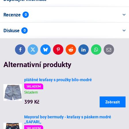
Recenze
0
Diskuse
0
Facebook
Twitter
Bluesky
Pinterest
Reddit
LinkedIn
WhatsApp
E-
mail
Alternativní produkty
plátěné kraťasy s proužky bílo-modré
SKLADEM
Skladem
399 Kč
Zobrazit
Mayoral boy bermudy - kraťasy s páskem modré
,,SAFARI,,
SKLADEM