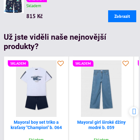
Skladem
815 Kč
Zobrazit
Už jste viděli naše nejnovější
produkty?
SKLADEM
SKLADEM
Mayoral boy set triko a
Mayoral girl široké džíny
kraťasy "Champion" b. 064
modré b. 059
Skladem
Skladem