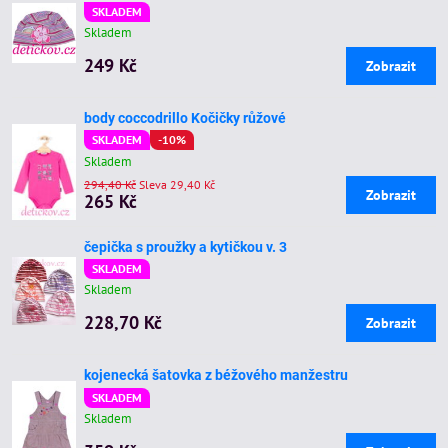
SKLADEM
Skladem
249 Kč
Zobrazit
body coccodrillo Kočičky růžové
SKLADEM
-10%
Skladem
294,40 Kč
Sleva 29,40 Kč
Zobrazit
265 Kč
čepička s proužky a kytičkou v. 3
SKLADEM
Skladem
228,70 Kč
Zobrazit
kojenecká šatovka z béžového manžestru
SKLADEM
Skladem