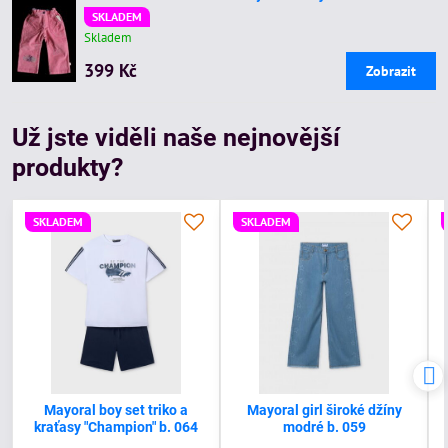
SKLADEM
Skladem
399 Kč
Zobrazit
Už jste viděli naše nejnovější
produkty?
SKLADEM
SKLADEM
Mayoral boy set triko a
Mayoral girl široké džíny
kraťasy "Champion" b. 064
modré b. 059