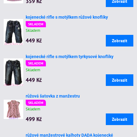
359 Kč
Zobrazit
kojenecké rifle s motýlkem růžové knoflíky
SKLADEM
Skladem
449 Kč
Zobrazit
kojenecké rifle s motýlkem tyrkysové knoflíky
SKLADEM
Skladem
449 Kč
Zobrazit
růžová šatovka z manžestru
SKLADEM
Skladem
499 Kč
Zobrazit
růžové manžestrové kalhoty DADA kojenecké