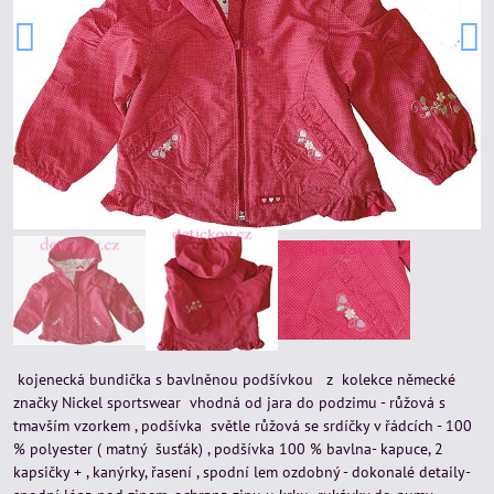
kojenecká bundička s bavlněnou podšívkou z kolekce německé
značky Nickel sportswear vhodná od jara do podzimu - růžová s
tmavším vzorkem , podšívka světle růžová se srdíčky v řádcích - 100
% polyester ( matný šusťák) , podšívka 100 % bavlna- kapuce, 2
kapsičky + , kanýrky, řasení , spodní lem ozdobný - dokonalé detaily-