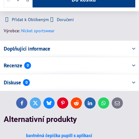
Přidat k Oblíbeným
Doručení
Výrobce:
Nickel sportswear
Doplňující informace
Recenze
0
Diskuse
0
Facebook
Twitter
Bluesky
Pinterest
Reddit
LinkedIn
WhatsApp
E-
mail
Alternativní produkty
bavlněná čepička pupill s aplikací