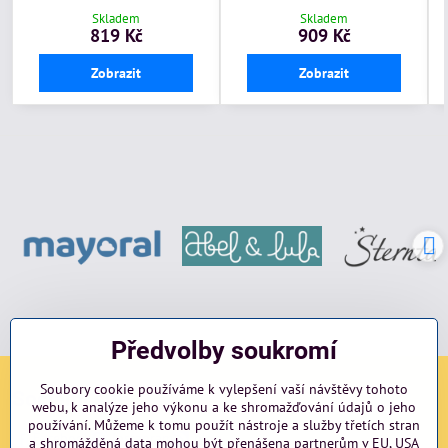
Skladem
Skladem
819 Kč
909 Kč
Zobrazit
Zobrazit
Předvolby soukromí
Soubory cookie používáme k vylepšení vaší návštěvy tohoto
Sociální sítě
webu, k analýze jeho výkonu a ke shromažďování údajů o jeho
používání. Můžeme k tomu použít nástroje a služby třetích stran
Facebook
Instagram
blog
a shromážděná data mohou být přenášena partnerům v EU, USA