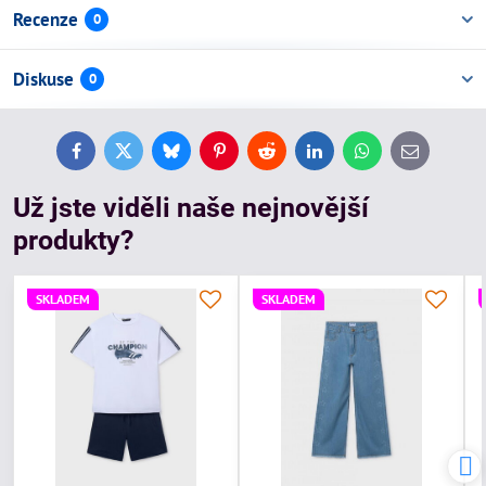
Recenze
0
Diskuse
0
Facebook
Twitter
Bluesky
Pinterest
Reddit
LinkedIn
WhatsApp
E-
mail
Už jste viděli naše nejnovější
produkty?
SKLADEM
SKLADEM