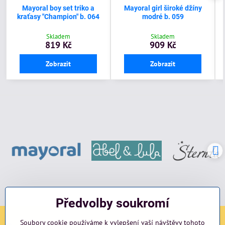
Mayoral boy set triko a
Mayoral girl široké džíny
kraťasy "Champion" b. 064
modré b. 059
Skladem
Skladem
819 Kč
909 Kč
Zobrazit
Zobrazit
Předvolby soukromí
Soubory cookie používáme k vylepšení vaší návštěvy tohoto