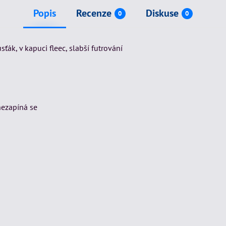
Popis
Recenze
Diskuse
0
0
ák, v kapuci fleec, slabší futrování
nezapíná se