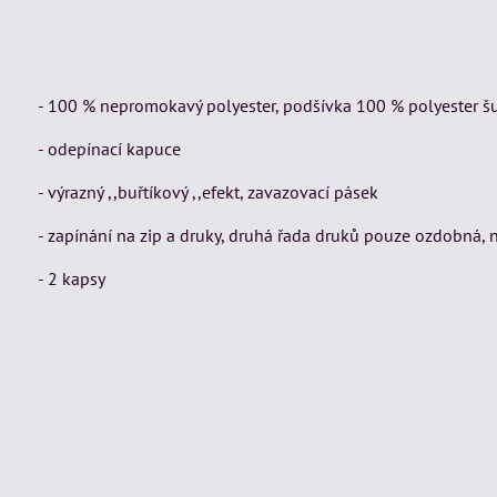
- 100 % nepromokavý polyester, podšívka 100 % polyester šusť
- odepínací kapuce
- výrazný ,,buřtíkový ,,efekt, zavazovací pásek
- zapínání na zip a druky, druhá řada druků pouze ozdobná, 
- 2 kapsy