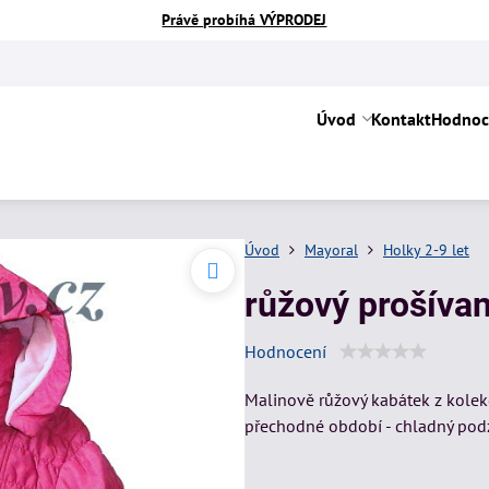
Právě probíhá VÝPRODEJ
Úvod
Kontakt
Hodnoc
Úvod
Mayoral
Holky 2-9 let
růžový prošíva
Hodnocení
Malinově růžový kabátek z kolek
přechodné období - chladný pod