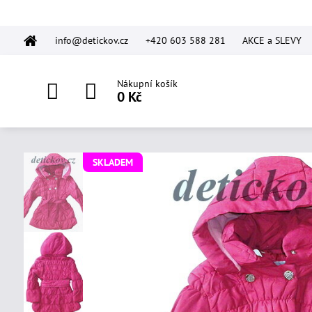
info@detickov.cz
+420 603 588 281
AKCE a SLEVY
Nákupní košík
0 Kč
SKLADEM