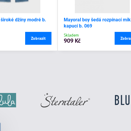
 široké džíny modré b.
Mayoral boy šedá rozpínací mik
kapucí b. 069
Skladem
Zobrazit
Zobra
909 Kč