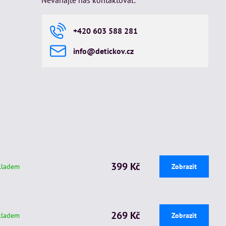
Neváhajte nás kontaktovat:
+420 603 588 281
info​@detickov​.cz
399 Kč
kladem
Zobrazit
269 Kč
kladem
Zobrazit