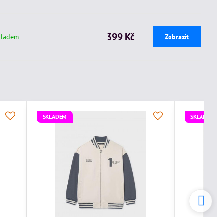
399 Kč
kladem
Zobrazit
SKLADEM
SKLADEM