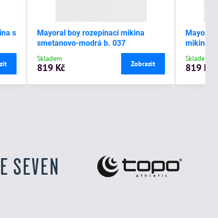
ina s
Mayoral boy rozepínací mikina
Mayoral 
smetanovo-modrá b. 037
mikina s
Skladem
Skladem
zit
Zobrazit
819 Kč
819 Kč