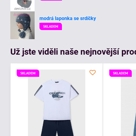
modrá laponka se srdíčky
SKLADEM
Už jste viděli naše nejnovější pr
SKLADEM
SKLADEM