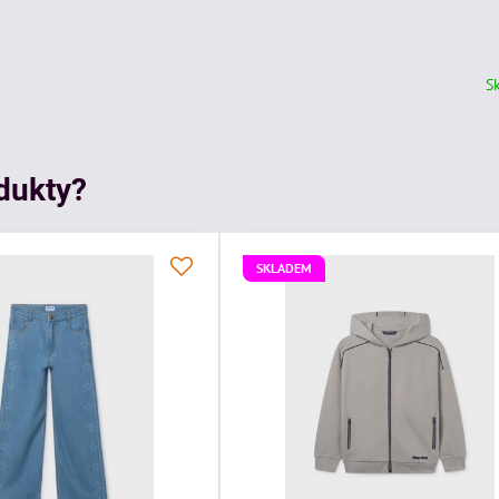
S
odukty?
SKLADEM