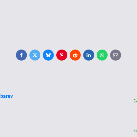
Facebook
Twitter
Bluesky
Pinterest
Reddit
LinkedIn
WhatsApp
E-
mail
 barev
S
S