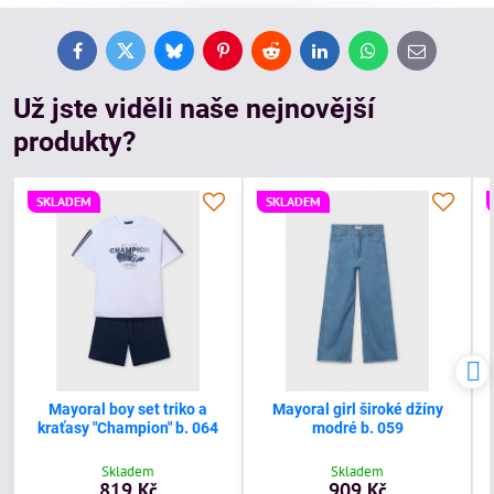
Facebook
Twitter
Bluesky
Pinterest
Reddit
LinkedIn
WhatsApp
E-
mail
Už jste viděli naše nejnovější
produkty?
SKLADEM
SKLADEM
Mayoral boy set triko a
Mayoral girl široké džíny
kraťasy "Champion" b. 064
modré b. 059
Skladem
Skladem
819 Kč
909 Kč