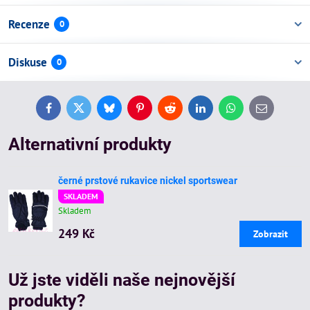
Recenze
0
Diskuse
0
Facebook
Twitter
Bluesky
Pinterest
Reddit
LinkedIn
WhatsApp
E-
mail
Alternativní produkty
černé prstové rukavice nickel sportswear
SKLADEM
Skladem
249 Kč
Zobrazit
Už jste viděli naše nejnovější
produkty?