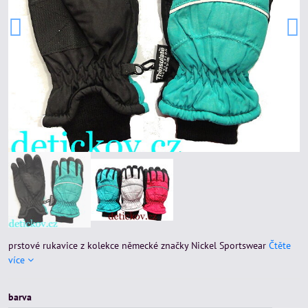
prstové rukavice z kolekce německé značky Nickel Sportswear
Čtěte
více
barva