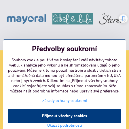
Předvolby soukromí
Soubory cookie používáme k vylepšení vaší návštěvy tohoto
Sociální sítě
webu, k analýze jeho výkonu a ke shromažďování údajů o jeho
používání. Můžeme k tomu použít nástroje a služby třetích stran
Facebook
Instagram
blog
a shromážděná data mohou být přenášena partnerům v EU, USA
nebo jiných zemích. Kliknutím na „Přijmout všechny soubory
cookie“ vyjadřujete svůj souhlas s tímto zpracováním. Níže
Důležité odkazy
můžete najít podrobné informace nebo upravit své preference.
Zásady ochrany soukromí
NAVIGACE
Přijmout všechny cookies
©
2026
Copyright
Předvolby soukromí
Zásady ochrany soukromí
Ukázat podrobnosti
Vytvořeno systémem:
ByznysWeb.cz