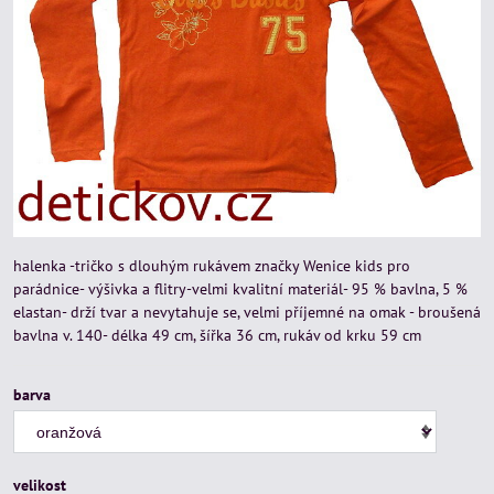
halenka -tričko s dlouhým rukávem značky Wenice kids pro
parádnice- výšivka a flitry-velmi kvalitní materiál- 95 % bavlna, 5 %
elastan- drží tvar a nevytahuje se, velmi příjemné na omak - broušená
bavlna v. 140- délka 49 cm, šířka 36 cm, rukáv od krku 59 cm
barva
velikost