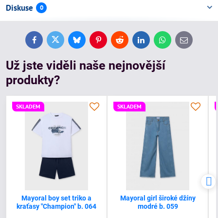
Diskuse
0
Facebook
Twitter
Bluesky
Pinterest
Reddit
LinkedIn
WhatsApp
E-
mail
Už jste viděli naše nejnovější
produkty?
SKLADEM
SKLADEM
Mayoral boy set triko a
Mayoral girl široké džíny
kraťasy "Champion" b. 064
modré b. 059