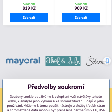
Skladem
Skladem
819 Kč
909 Kč
Zobrazit
Zobrazit
Předvolby soukromí
Soubory cookie používáme k vylepšení vaší návštěvy tohoto
Sociální sítě
webu, k analýze jeho výkonu a ke shromažďování údajů o jeho
používání. Můžeme k tomu použít nástroje a služby třetích stran
Facebook
Instagram
blog
a shromážděná data mohou být přenášena partnerům v EU, USA