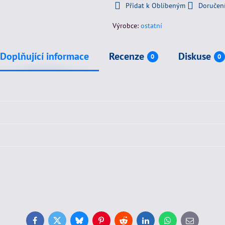
Přidat k Oblíbeným
Doručen
Výrobce:
ostatní
Doplňující informace
Recenze
Diskuse
0
0
Facebook
Twitter
Bluesky
Pinterest
Reddit
LinkedIn
WhatsApp
E-