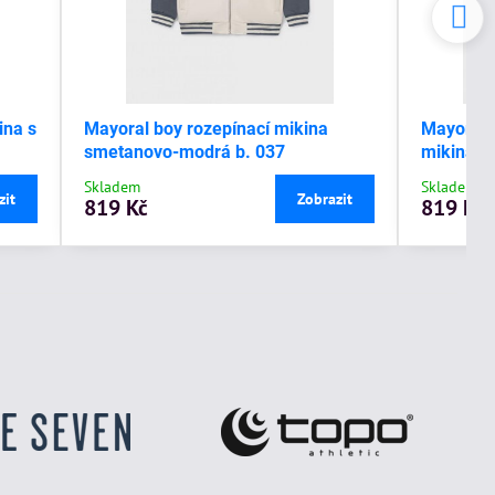
ina s
Mayoral boy rozepínací mikina
Mayoral 
smetanovo-modrá b. 037
mikina s
Skladem
Skladem
zit
Zobrazit
819 Kč
819 Kč