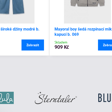
 široké džíny modré b.
Mayoral boy šedá rozpínací mik
kapucí b. 069
Skladem
Zobrazit
Zobra
909 Kč