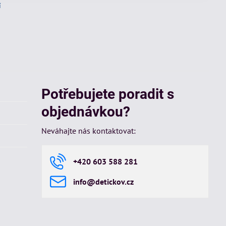
í
Potřebujete poradit s
objednávkou?
Neváhajte nás kontaktovat:
+420 603 588 281
info​@detickov​.cz