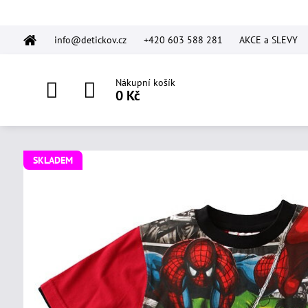
info@detickov.cz
+420 603 588 281
AKCE a SLEVY
Nákupní košík
0 Kč
SKLADEM