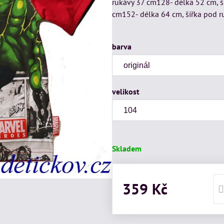
rukávy 37 cm128- délka 52 cm, š
cm152- délka 64 cm, šířka pod r
barva
velikost
Skladem
359 Kč