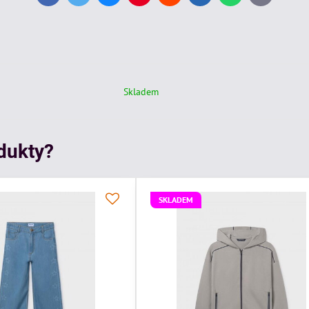
mail
Skladem
odukty?
SKLADEM