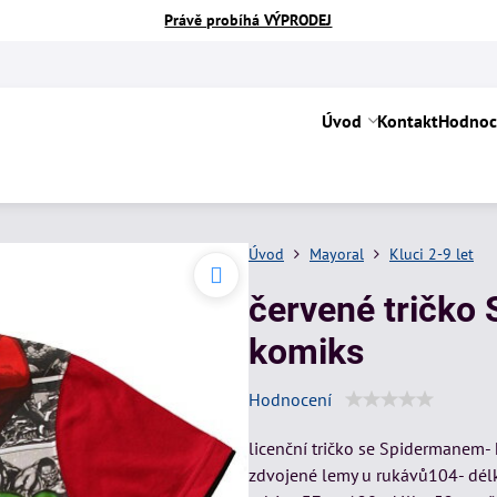
Právě probíhá VÝPRODEJ
Úvod
Kontakt
Hodnoc
Úvod
Mayoral
Kluci 2-9 let
červené tričko
komiks
Hodnocení
licenční tričko se Spidermanem- 
zdvojené lemy u rukávů104- délk