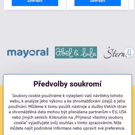
Zobrazit
Zobrazit
Předvolby soukromí
Soubory cookie používáme k vylepšení vaší návštěvy tohoto
Sociální sítě
webu, k analýze jeho výkonu a ke shromažďování údajů o jeho
používání. Můžeme k tomu použít nástroje a služby třetích stran
Facebook
Instagram
blog
a shromážděná data mohou být přenášena partnerům v EU, USA
nebo jiných zemích. Kliknutím na „Přijmout všechny soubory
cookie“ vyjadřujete svůj souhlas s tímto zpracováním. Níže
Důležité odkazy
můžete najít podrobné informace nebo upravit své preference.