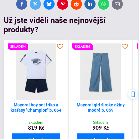
Facebook
Twitter
Bluesky
Pinterest
Reddit
LinkedIn
WhatsApp
E-
mail
Už jste viděli naše nejnovější
produkty?
SKLADEM
SKLADEM
Mayoral boy set triko a
Mayoral girl široké džíny
kraťasy "Champion" b. 064
modré b. 059
Skladem
Skladem
819 Kč
909 Kč