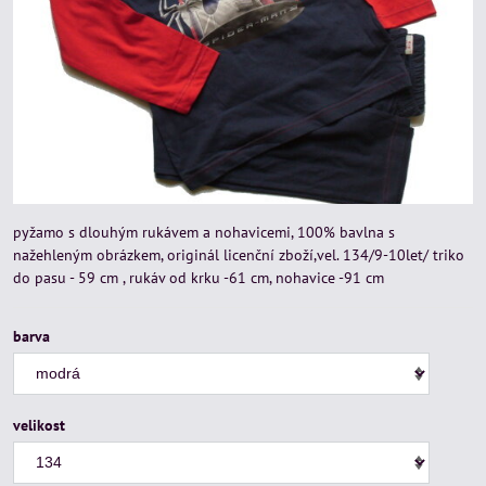
pyžamo s dlouhým rukávem a nohavicemi, 100% bavlna s
nažehleným obrázkem, originál licenční zboží,vel. 134/9-10let/ triko
do pasu - 59 cm , rukáv od krku -61 cm, nohavice -91 cm
barva
velikost