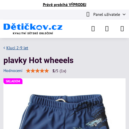
Právě probíhá VÝPRODEJ
Panel uživatele
Kluci 2-9 let
plavky Hot wheeels
Hodnocení
5
/
5
(
1
x)
SKLADEM