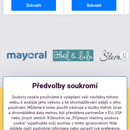
Zobrazit
Zobrazit
Předvolby soukromí
Soubory cookie používáme k vylepšení vaší návštěvy tohoto
Sociální sítě
webu, k analýze jeho výkonu a ke shromažďování údajů o jeho
používání. Můžeme k tomu použít nástroje a služby třetích stran
Facebook
Instagram
blog
a shromážděná data mohou být přenášena partnerům v EU, USA
nebo jiných zemích. Kliknutím na „Přijmout všechny soubory
cookie“ vyjadřujete svůj souhlas s tímto zpracováním. Níže
Důležité odkazy
můžete najít podrobné informace nebo upravit své preference.