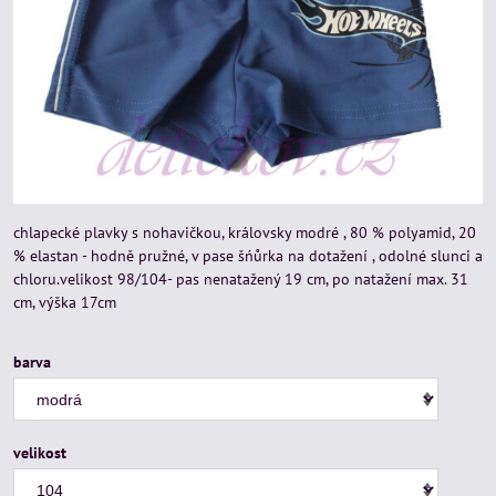
chlapecké plavky s nohavičkou, královsky modré , 80 % polyamid, 20
% elastan - hodně pružné, v pase šńůrka na dotažení , odolné slunci a
chloru.velikost 98/104- pas nenatažený 19 cm, po natažení max. 31
cm, výška 17cm
barva
velikost