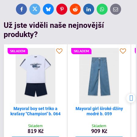
Facebook
Twitter
Bluesky
Pinterest
Reddit
LinkedIn
WhatsApp
E-
mail
Už jste viděli naše nejnovější
produkty?
SKLADEM
SKLADEM
Mayoral boy set triko a
Mayoral girl široké džíny
kraťasy "Champion" b. 064
modré b. 059
Skladem
Skladem
819 Kč
909 Kč