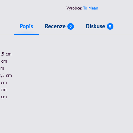
Výrobce:
To Mean
Popis
Recenze
Diskuse
0
0
6,5 cm
5 cm
cm
8,5 cm
9 cm
9 cm
0 cm