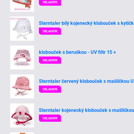
SKLADEM
Sterntaler bílý kojenecký klobouček s kytič
SKLADEM
klobouček s beruškou - UV filtr 15 +
SKLADEM
Sterntaler červený klobouček s mašličkou 
SKLADEM
Sterntaler kojenecký klobouček s mašličkou
SKLADEM