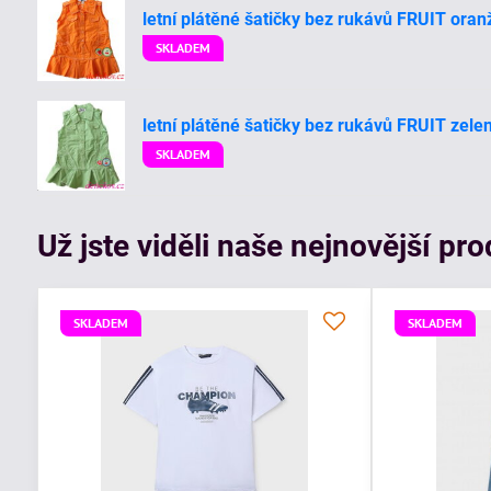
letní plátěné šatičky bez rukávů FRUIT oran
SKLADEM
letní plátěné šatičky bez rukávů FRUIT zele
SKLADEM
Už jste viděli naše nejnovější pr
SKLADEM
SKLADEM