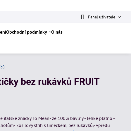
Panel uživatele
ení
Obchodní podmínky
O nás
íců
atičky bez rukávků FRUIT
e italské značky To Mean- ze 100% bavlny - lehké plátno -
lhotům- košilový střih s límečkem, bez rukávků,- vpředu