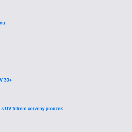
kou
UV 30+
 s UV filtrem červený proužek