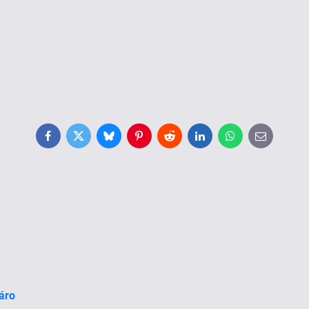
Facebook
Twitter
Bluesky
Pinterest
Reddit
LinkedIn
WhatsApp
E-
mail
áro