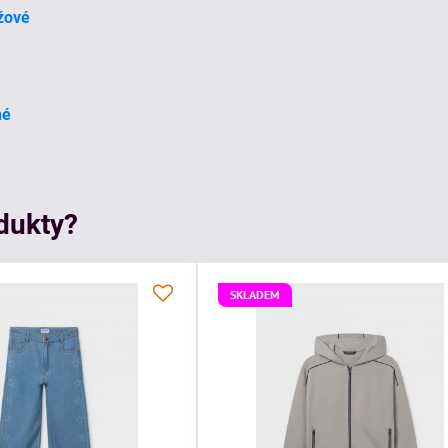
žové
né
odukty?
SKLADEM