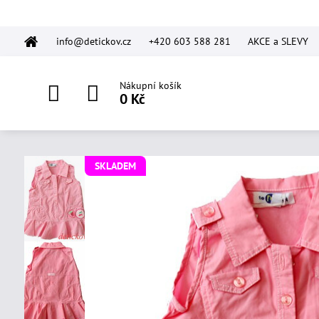
info@detickov.cz
+420 603 588 281
AKCE a SLEVY
Nákupní košík
0 Kč
SKLADEM