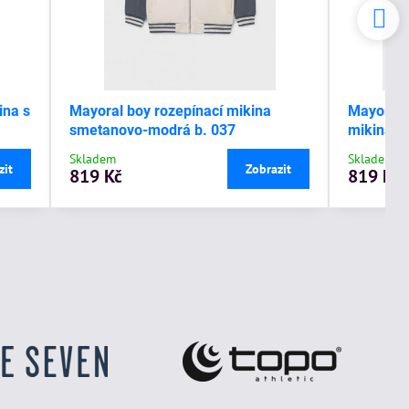
ina s
Mayoral boy rozepínací mikina
Mayoral 
smetanovo-modrá b. 037
mikina s
Skladem
Skladem
zit
Zobrazit
819 Kč
819 Kč