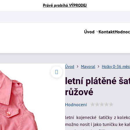
Právě probíhá VÝPRODEJ
Úvod
Kontakt
Hodnoc
Úvod
Mayoral
Holky 0-36 měs
letní plátěné š
růžové
Hodnocení
letní kojenecké šatičky z kolekc
možno nosit i jako tuničku ke ka