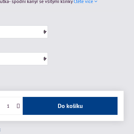
outka- spodní kanýr se všitými klínky
Čtěte více
Do košíku
í