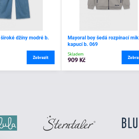
 široké džíny modré b.
Mayoral boy šedá rozpínací mik
kapucí b. 069
Skladem
Zobrazit
Zobra
909 Kč