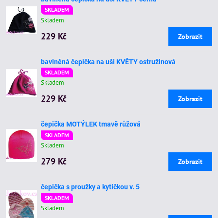
SKLADEM
Skladem
229 Kč
Zobrazit
bavlněná čepička na uši KVĚTY ostružinová
SKLADEM
Skladem
229 Kč
Zobrazit
čepička MOTÝLEK tmavě růžová
SKLADEM
Skladem
279 Kč
Zobrazit
čepička s proužky a kytičkou v. 5
SKLADEM
Skladem