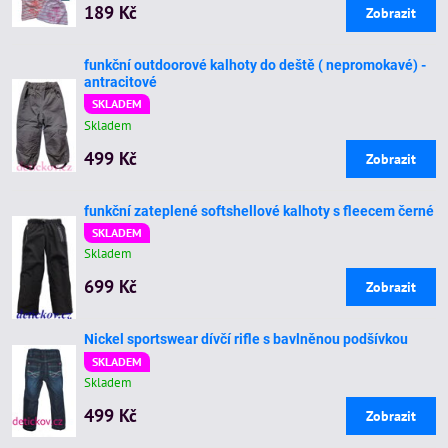
189 Kč
Zobrazit
funkční outdoorové kalhoty do deště ( nepromokavé) -
antracitové
SKLADEM
Skladem
499 Kč
Zobrazit
funkční zateplené softshellové kalhoty s fleecem černé
SKLADEM
Skladem
699 Kč
Zobrazit
Nickel sportswear dívčí rifle s bavlněnou podšívkou
SKLADEM
Skladem
499 Kč
Zobrazit