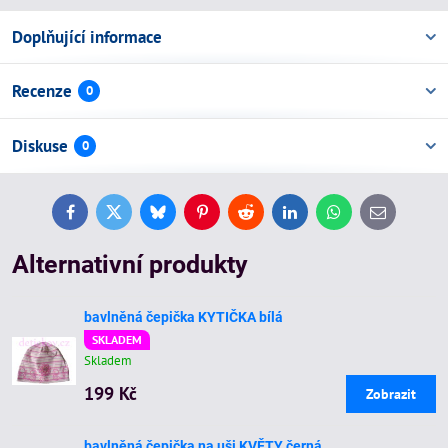
Doplňující informace
Recenze
0
Diskuse
0
Facebook
Twitter
Bluesky
Pinterest
Reddit
LinkedIn
WhatsApp
E-
mail
Alternativní produkty
bavlněná čepička KYTIČKA bílá
SKLADEM
Skladem
199 Kč
Zobrazit
bavlněná čepička na uši KVĚTY černá