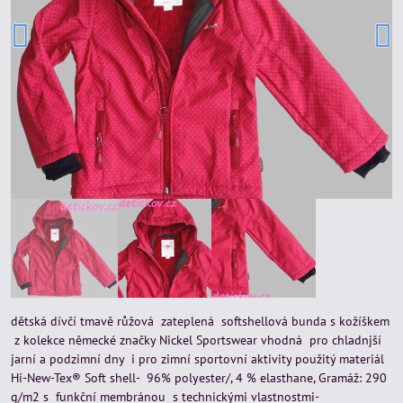
dětská dívčí tmavě růžová zateplená softshellová bunda s kožíškem
z kolekce německé značky Nickel Sportswear vhodná pro chladnjší
jarní a podzimní dny i pro zimní sportovní aktivity použitý materiál
Hi-New-Tex® Soft shell- 96% polyester/, 4 % elasthane, Gramáž: 290
g/m2 s funkční membránou s technickými vlastnostmi-