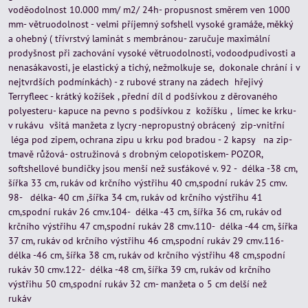
voděodolnost 10.000 mm/ m2/ 24h- propusnost směrem ven 1000
mm- větruodolnost - velmi příjemný sofshell vysoké gramáže, měkký
a ohebný ( třívrstvý laminát s membránou- zaručuje maximální
prodyšnost při zachování vysoké větruodolnosti, vodoodpudivosti a
nenasákavosti, je elastický a tichý, nežmolkuje se, dokonale chrání i v
nejtvrdších podmínkách) - z rubové strany na zádech hřejivý
Terryfleec - krátký kožíšek , přední díl d podšívkou z děrovaného
polyesteru- kapuce na pevno s podšívkou z kožíšku , límec ke krku-
v rukávu všitá manžeta z lycry -nepropustný obrácený zip-vnitřní
léga pod zipem, ochrana zipu u krku pod bradou - 2 kapsy na zip-
tmavě růžová- ostružinová s drobným celopotiskem- POZOR,
softshellové bundičky jsou menší než susťákové v. 92 - délka -38 cm,
šířka 33 cm, rukáv od krčního výstřihu 40 cm,spodní rukáv 25 cmv.
98- délka- 40 cm ,šířka 34 cm, rukáv od krčního výstřihu 41
cm,spodní rukáv 26 cmv.104- délka -43 cm, šířka 36 cm, rukáv od
krčního výstřihu 47 cm,spodní rukáv 28 cmv.110- délka -44 cm, šířka
37 cm, rukáv od krčního výstřihu 46 cm,spodní rukáv 29 cmv.116-
délka -46 cm, šířka 38 cm, rukáv od krčního výstřihu 48 cm,spodní
rukáv 30 cmv.122- délka -48 cm, šířka 39 cm, rukáv od krčního
výstřihu 50 cm,spodní rukáv 32 cm- manžeta o 5 cm delší než
rukáv