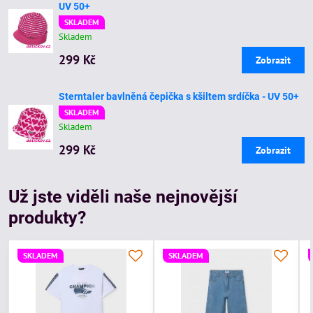
UV 50+
SKLADEM
Skladem
299 Kč
Zobrazit
Sterntaler bavlněná čepička s kšiltem srdíčka - UV 50+
SKLADEM
Skladem
299 Kč
Zobrazit
Už jste viděli naše nejnovější
produkty?
SKLADEM
SKLADEM