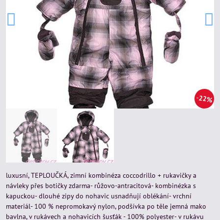
22%
luxusní, TEPLOUČKÁ, zimní kombinéza coccodrillo + rukavičky a
návleky přes botičky zdarma- růžovo-antracitová- kombinézka s
kapuckou- dlouhé zipy do nohavic usnadňují oblékání- vrchní
materiál- 100 % nepromokavý nylon, podšívka po těle jemná mako
bavlna, v rukávech a nohavicích šusťák - 100% polyester- v rukávu