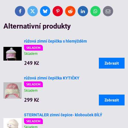
Facebook
Twitter
Bluesky
Pinterest
Reddit
LinkedIn
WhatsApp
E-
mail
Alternativní produkty
růžová zimní čepička s hlemýžděm
SKLADEM
Skladem
249 Kč
Zobrazit
růžová zimní čepička KYTIČKY
SKLADEM
Skladem
299 Kč
Zobrazit
STERNTALER zimní čepice- klobouček BÍLÝ
SKLADEM
Skladem