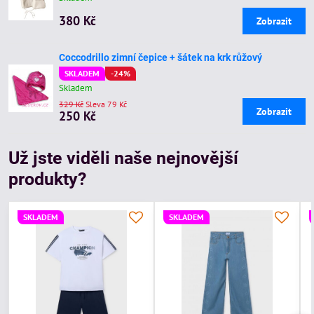
380 Kč
Zobrazit
Coccodrillo zimní čepice + šátek na krk růžový
SKLADEM
-24%
Skladem
329 Kč
Sleva 79 Kč
Zobrazit
250 Kč
Už jste viděli naše nejnovější
produkty?
SKLADEM
SKLADEM