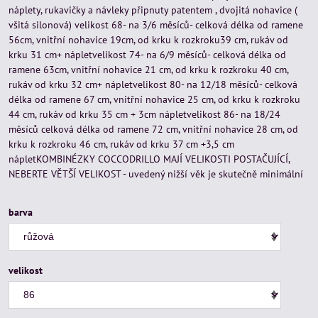
náplety, rukavičky a návleky připnuty patentem , dvojitá nohavice (
všitá silonová) velikost 68- na 3/6 měsíců- celková délka od ramene
56cm, vnitřní nohavice 19cm, od krku k rozkroku39 cm, rukáv od
krku 31 cm+ nápletvelikost 74- na 6/9 měsíců- celková délka od
ramene 63cm, vnitřní nohavice 21 cm, od krku k rozkroku 40 cm,
rukáv od krku 32 cm+ nápletvelikost 80- na 12/18 měsíců- celková
délka od ramene 67 cm, vnitřní nohavice 25 cm, od krku k rozkroku
44 cm, rukáv od krku 35 cm + 3cm nápletvelikost 86- na 18/24
měsíců celková délka od ramene 72 cm, vnitřní nohavice 28 cm, od
krku k rozkroku 46 cm, rukáv od krku 37 cm +3,5 cm
nápletKOMBINÉZKY COCCODRILLO MAJÍ VELIKOSTI POSTAČUJÍCÍ,
NEBERTE VĚTŠÍ VELIKOST - uvedený nižší věk je skutečně minimální
barva
velikost